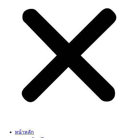
หน้าหลัก