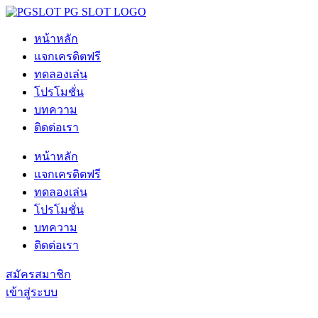
หน้าหลัก
แจกเครดิตฟรี
ทดลองเล่น
โปรโมชั่น
บทความ
ติดต่อเรา
หน้าหลัก
แจกเครดิตฟรี
ทดลองเล่น
โปรโมชั่น
บทความ
ติดต่อเรา
สมัครสมาชิก
เข้าสู่ระบบ