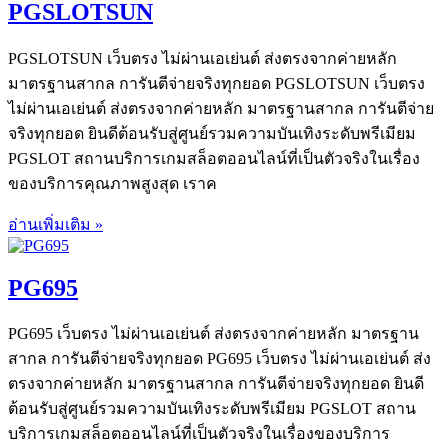
PGSLOTSUN
PGSLOTSUN เว็บตรง ไม่ผ่านเอเย่นต์ ส่งตรงจากค่ายหลัก
มาตรฐานสากล การันตีจ่ายจริงทุกยอด PGSLOTSUN เว็บตรง
ไม่ผ่านเอเย่นต์ ส่งตรงจากค่ายหลัก มาตรฐานสากล การันตีจ่าย
จริงทุกยอด ยินดีต้อนรับสู่ศูนย์รวมความบันเทิงระดับพรีเมียม
PGSLOT สถานบริการเกมสล็อตออนไลน์ที่เป็นตัวจริงในเรื่อง
ของบริการคุณภาพสูงสุด เราค
อ่านเพิ่มเติม »
PG695
PG695 เว็บตรง ไม่ผ่านเอเย่นต์ ส่งตรงจากค่ายหลัก มาตรฐาน
สากล การันตีจ่ายจริงทุกยอด PG695 เว็บตรง ไม่ผ่านเอเย่นต์ ส่ง
ตรงจากค่ายหลัก มาตรฐานสากล การันตีจ่ายจริงทุกยอด ยินดี
ต้อนรับสู่ศูนย์รวมความบันเทิงระดับพรีเมียม PGSLOT สถาน
บริการเกมสล็อตออนไลน์ที่เป็นตัวจริงในเรื่องของบริการ