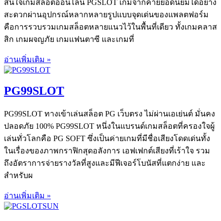
สนใจเกมสล็อตออนไลน์ PGSLOT เกมจากค่ายยอดนิยมได้อย่าง
สะดวกผ่านอุปกรณ์หลากหลายรูปแบบจุดเด่นของแพลตฟอร์ม
คือการรวบรวมเกมสล็อตหลายแนวไว้ในพื้นที่เดียว ทั้งเกมคลาส
สิก เกมผจญภัย เกมแฟนตาซี และเกมที่
อ่านเพิ่มเติม »
PG99SLOT
PG99SLOT ทางเข้าเล่นสล็อต PG เว็บตรง ไม่ผ่านเอเย่นต์ มั่นคง
ปลอดภัย 100% PG99SLOT หนึ่งในแบรนด์เกมสล็อตที่ครองใจผู้
เล่นทั่วโลกคือ PG SOFT ซึ่งเป็นค่ายเกมที่มีชื่อเสียงโดดเด่นทั้ง
ในเรื่องของภาพกราฟิกสุดอลังการ เอฟเฟกต์เสียงที่เร้าใจ รวม
ถึงอัตราการจ่ายรางวัลที่สูงและมีฟีเจอร์โบนัสที่แตกง่าย และ
สำหรับผ
อ่านเพิ่มเติม »