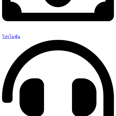
โปรโมชั่น