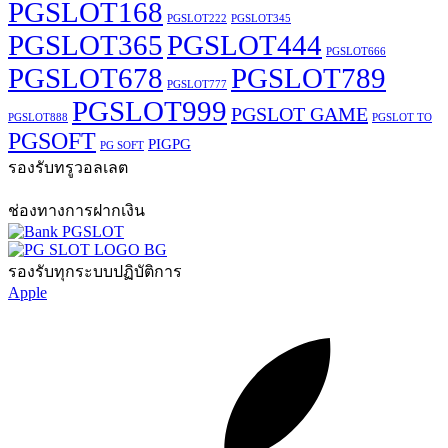
PGSLOT168
PGSLOT222
PGSLOT345
PGSLOT365
PGSLOT444
PGSLOT666
PGSLOT678
PGSLOT789
PGSLOT777
PGSLOT999
PGSLOT GAME
PGSLOT888
PGSLOT TO
PGSOFT
PIGPG
PG SOFT
รองรับทรูวอลเลต
ช่องทางการฝากเงิน
รองรับทุกระบบปฏิบัติการ
Apple