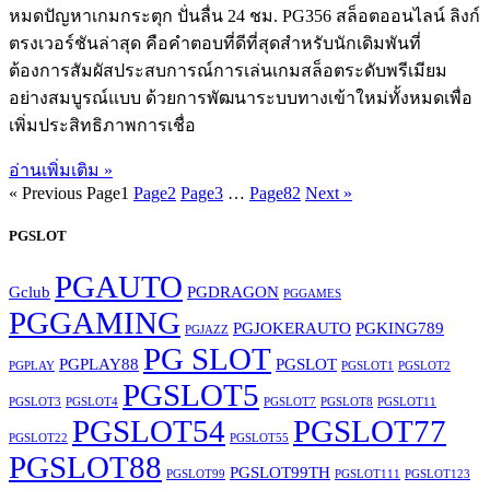
หมดปัญหาเกมกระตุก ปั่นลื่น 24 ชม. PG356 สล็อตออนไลน์ ลิงก์
ตรงเวอร์ชันล่าสุด คือคำตอบที่ดีที่สุดสำหรับนักเดิมพันที่
ต้องการสัมผัสประสบการณ์การเล่นเกมสล็อตระดับพรีเมียม
อย่างสมบูรณ์แบบ ด้วยการพัฒนาระบบทางเข้าใหม่ทั้งหมดเพื่อ
เพิ่มประสิทธิภาพการเชื่อ
อ่านเพิ่มเติม »
« Previous
Page
1
Page
2
Page
3
…
Page
82
Next »
PGSLOT
PGAUTO
Gclub
PGDRAGON
PGGAMES
PGGAMING
PGJOKERAUTO
PGKING789
PGJAZZ
PG SLOT
PGPLAY88
PGSLOT
PGPLAY
PGSLOT1
PGSLOT2
PGSLOT5
PGSLOT3
PGSLOT4
PGSLOT7
PGSLOT8
PGSLOT11
PGSLOT54
PGSLOT77
PGSLOT22
PGSLOT55
PGSLOT88
PGSLOT99TH
PGSLOT99
PGSLOT111
PGSLOT123