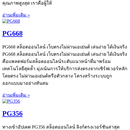
คุณภาพสูงสุด เราคือผู้ให้
อ่านเพิ่มเติม »
PG668
PG668 สล็อตออนไลน์ เว็บตรงไม่ผ่านเอเย่นต์ เล่นง่าย ได้เงินจริง
PG668 สล็อตออนไลน์ เว็บตรงไม่ผ่านเอเย่นต์ เล่นง่าย ได้เงินจริง
คือแพลตฟอร์มสล็อตออนไลน์ระดับแนวหน้าที่มาพร้อม
เทคโนโลยีสุดล้ำ มุ่งเน้นการให้บริการส่งตรงจากเซิร์ฟเวอร์หลัก
โดยตรง ไม่ผ่านเอเย่นต์หรือตัวกลาง โครงสร้างระบบถูก
ออกแบบมาอย่างทันสม
อ่านเพิ่มเติม »
PG356
ทางเข้าอัปเดต PG356 สล็อตออนไลน์ ลิงก์ตรงเวอร์ชันล่าสุด