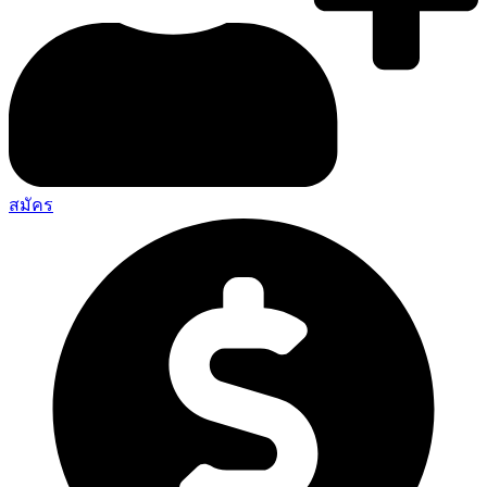
สมัคร