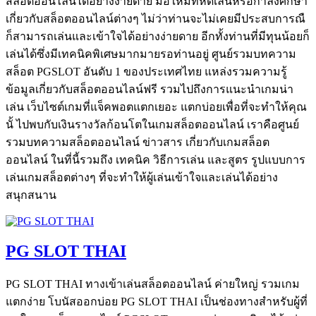
สล็อตออนไลน์ได้อย่างง่ายดาย มือใหม่ที่หัดเล่นหรือกำลังศึกษา
เกี่ยวกับสล็อตออนไลน์ต่างๆ ไม่ว่าท่านจะไม่เคยมีประสบการณื
ก็สามารถเล่นและเข้าใจได้อย่างง่ายดาย อีกทั้งท่านที่มีทุนน้อยก็
เล่นได้ซึ่งมีเทคนิคพิเศษมากมายรอท่านอยู่ ศูนย์รวมบทความ
สล็อต PGSLOT อันดับ 1 ของประเทศไทย แหล่งรวมความรู้
ข้อมูลเกี่ยวกับสล็อตออนไลน์ฟรี รวมไปถึงการแนะนำเกมน่า
เล่น เว็บไซต์เกมที่แจ็คพอตแตกเยอะ แตกบ่อยเพื่อที่จะทำให้คุณ
นั้ ไปพบกับเงินรางวัลก้อนโตในเกมสล็อตออนไลน์ เราคือศูนย์
รวมบทความสล็อตออนไลน์ ข่าวสาร เกี่ยวกับเกมสล็อต
ออนไลน์ ในที่นี้รวมถึง เทคนิค วิธีการเล่น และสูตร รูปแบบการ
เล่นเกมสล็อตต่างๆ ที่จะทำให้ผู้เล่นเข้าใจและเล่นได้อย่าง
สนุกสนาน
PG SLOT THAI
PG SLOT THAI ทางเข้าเล่นสล็อตออนไลน์ ค่ายใหญ่ รวมเกม
แตกง่าย โบนัสออกบ่อย PG SLOT THAI เป็นช่องทางสำหรับผู้ที่