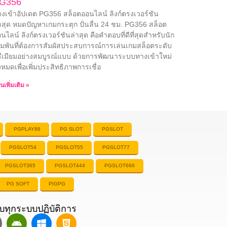
G356
งเข้าอัปเดต PG356 สล็อตออนไลน์ ลิงก์ตรงเวอร์ชัน
าสุด หมดปัญหาเกมกระตุก ปั่นลื่น 24 ชม. PG356 สล็อต
นไลน์ ลิงก์ตรงเวอร์ชันล่าสุด คือคำตอบที่ดีที่สุดสำหรับนัก
ิมพันที่ต้องการสัมผัสประสบการณ์การเล่นเกมสล็อตระดับ
ีเมียมอย่างสมบูรณ์แบบ ด้วยการพัฒนาระบบทางเข้าใหม่
้งหมดเพื่อเพิ่มประสิทธิภาพการเชื่อ
านเพิ่มเติม »
PGPLAY88
PG SLOT
PGSLOT
PGSLOT54
PGSLOT55
PGSLOT77
PGSLOT365
PGSLOT444
PGSLOT666
PG SOFT
PIGPG
บทุกระบบปฏิบัติการ