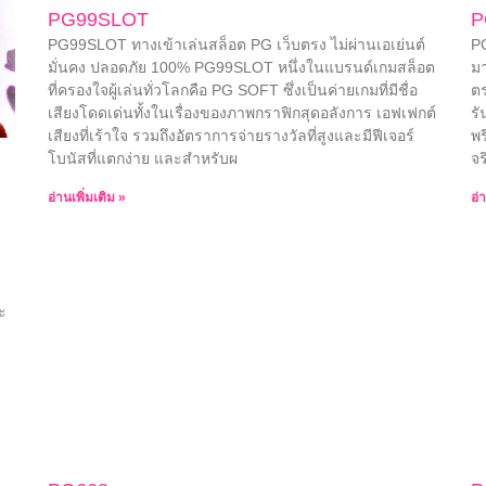
PG99SLOT
P
PG99SLOT ทางเข้าเล่นสล็อต PG เว็บตรง ไม่ผ่านเอเย่นต์
PG
มั่นคง ปลอดภัย 100% PG99SLOT หนึ่งในแบรนด์เกมสล็อต
ม
ที่ครองใจผู้เล่นทั่วโลกคือ PG SOFT ซึ่งเป็นค่ายเกมที่มีชื่อ
ตร
เสียงโดดเด่นทั้งในเรื่องของภาพกราฟิกสุดอลังการ เอฟเฟกต์
รั
เสียงที่เร้าใจ รวมถึงอัตราการจ่ายรางวัลที่สูงและมีฟีเจอร์
พร
โบนัสที่แตกง่าย และสำหรับผ
จร
อ่านเพิ่มเติม »
อ่
ะ