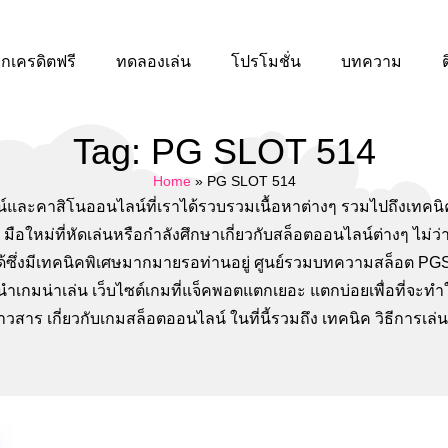
กเครดิตฟรี
ทดลองเล่น
โปรโมชั่น
บทความ
Tag: PG SLOT 514
Home
»
PG SLOT 514
ละคาสิโนออนไลน์ที่เราได้รวบรวมเนื้อหาต่างๆ รวมไปถึงเทคนิคใ
มือใหม่ที่หัดเล่นหรือกำลังศึกษาเกี่ยวกับสล็อตออนไลน์ต่างๆ ไม
็เล่นได้ซึ่งมีเทคนิคพิเศษมากมายรอท่านอยู่ ศูนย์รวมบทความสล็อต
ำเกมน่าเล่น เว็บไซต์เกมที่แจ็คพอตแตกเยอะ แตกบ่อยเพื่อที่จะทำ
าร เกี่ยวกับเกมสล็อตออนไลน์ ในที่นี้รวมถึง เทคนิค วิธีการเล่