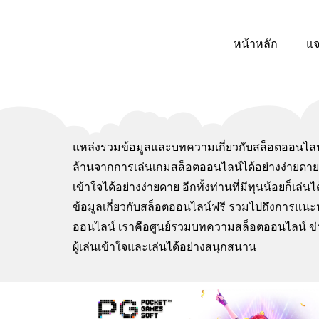
หน้าหลัก
แจ
แหล่งรวมข้อมูลและบทความเกี่ยวกับสล็อตออนไลน์แ
ล้านจากการเล่นเกมสล็อตออนไลน์ได้อย่างง่ายดาย 
เข้าใจได้อย่างง่ายดาย อีกทั้งท่านที่มีทุนน้อยก
ข้อมูลเกี่ยวกับสล็อตออนไลน์ฟรี รวมไปถึงการแนะน
ออนไลน์ เราคือศูนย์รวมบทความสล็อตออนไลน์ ข่าวส
ผู้เล่นเข้าใจและเล่นได้อย่างสนุกสนาน