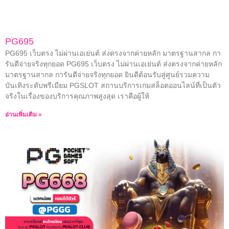
PG695
PG695 เว็บตรง ไม่ผ่านเอเย่นต์ ส่งตรงจากค่ายหลัก มาตรฐานสากล กา
รันตีจ่ายจริงทุกยอด PG695 เว็บตรง ไม่ผ่านเอเย่นต์ ส่งตรงจากค่ายหลัก
มาตรฐานสากล การันตีจ่ายจริงทุกยอด ยินดีต้อนรับสู่ศูนย์รวมความ
บันเทิงระดับพรีเมียม PGSLOT สถานบริการเกมสล็อตออนไลน์ที่เป็นตัว
จริงในเรื่องของบริการคุณภาพสูงสุด เราคือผู้ให้
อ่านเพิ่มเติม »