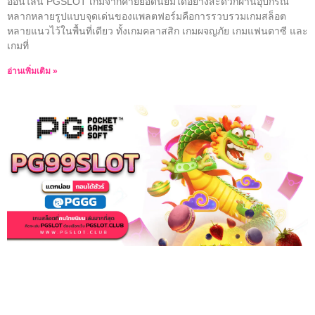
ออนไลน์ PGSLOT เกมจากค่ายยอดนิยมได้อย่างสะดวกผ่านอุปกรณ์
หลากหลายรูปแบบจุดเด่นของแพลตฟอร์มคือการรวบรวมเกมสล็อต
หลายแนวไว้ในพื้นที่เดียว ทั้งเกมคลาสสิก เกมผจญภัย เกมแฟนตาซี และ
เกมที่
อ่านเพิ่มเติม »