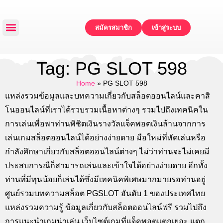
สมัครสมาชิก
เข้าสู่ระบบ
หน้าหลัก
แจกเครดิตฟรี
ทดลองเล่น
โปรโมชั่น
ติดต่อเรา
Tag: PG SLOT 598
Home
»
PG SLOT 598
แหล่งรวมข้อมูลและบทความเกี่ยวกับสล็อตออนไลน์และคาสิ
โนออนไลน์ที่เราได้รวบรวมเนื้อหาต่างๆ รวมไปถึงเทคนิคใน
การเล่นเพื่อพาท่านพิชิตเงินรางวัลแจ็คพอตเงินล้านจากการ
เล่นเกมสล็อตออนไลน์ได้อย่างง่ายดาย มือใหม่ที่หัดเล่นหรือ
กำลังศึกษาเกี่ยวกับสล็อตออนไลน์ต่างๆ ไม่ว่าท่านจะไม่เคยมี
ประสบการณืก็สามารถเล่นและเข้าใจได้อย่างง่ายดาย อีกทั้ง
ท่านที่มีทุนน้อยก็เล่นได้ซึ่งมีเทคนิคพิเศษมากมายรอท่านอยู่
ศูนย์รวมบทความสล็อต PGSLOT อันดับ 1 ของประเทศไทย
แหล่งรวมความรู้ ข้อมูลเกี่ยวกับสล็อตออนไลน์ฟรี รวมไปถึง
การแนะนำเกมน่าเล่น เว็บไซต์เกมที่แจ็คพอตแตกเยอะ แตก