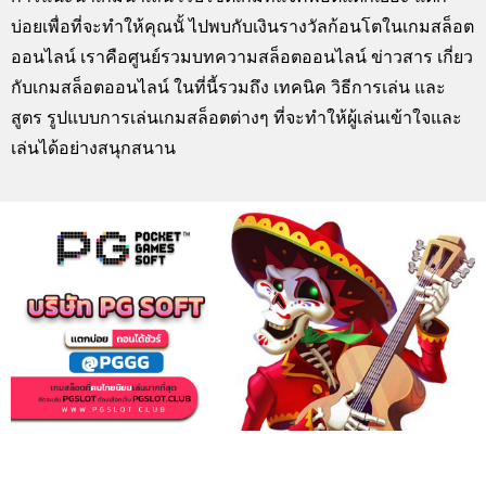
บ่อยเพื่อที่จะทำให้คุณนั้ ไปพบกับเงินรางวัลก้อนโตในเกมสล็อต
ออนไลน์ เราคือศูนย์รวมบทความสล็อตออนไลน์ ข่าวสาร เกี่ยว
กับเกมสล็อตออนไลน์ ในที่นี้รวมถึง เทคนิค วิธีการเล่น และ
สูตร รูปแบบการเล่นเกมสล็อตต่างๆ ที่จะทำให้ผู้เล่นเข้าใจและ
เล่นได้อย่างสนุกสนาน