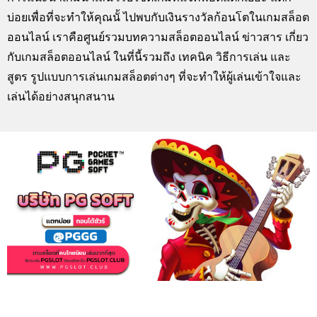
บ่อยเพื่อที่จะทำให้คุณนั้ ไปพบกับเงินรางวัลก้อนโตในเกมสล็อต
ออนไลน์ เราคือศูนย์รวมบทความสล็อตออนไลน์ ข่าวสาร เกี่ยว
กับเกมสล็อตออนไลน์ ในที่นี้รวมถึง เทคนิค วิธีการเล่น และ
สูตร รูปแบบการเล่นเกมสล็อตต่างๆ ที่จะทำให้ผู้เล่นเข้าใจและ
เล่นได้อย่างสนุกสนาน