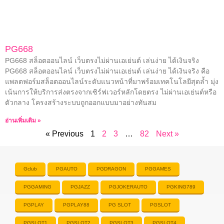
PG668
PG668 สล็อตออนไลน์ เว็บตรงไม่ผ่านเอเย่นต์ เล่นง่าย ได้เงินจริง
PG668 สล็อตออนไลน์ เว็บตรงไม่ผ่านเอเย่นต์ เล่นง่าย ได้เงินจริง คือ
แพลตฟอร์มสล็อตออนไลน์ระดับแนวหน้าที่มาพร้อมเทคโนโลยีสุดล้ำ มุ่ง
เน้นการให้บริการส่งตรงจากเซิร์ฟเวอร์หลักโดยตรง ไม่ผ่านเอเย่นต์หรือ
ตัวกลาง โครงสร้างระบบถูกออกแบบมาอย่างทันสม
อ่านเพิ่มเติม »
« Previous
1
2
3
…
82
Next »
Gclub
PGAUTO
PGDRAGON
PGGAMES
PGGAMING
PGJAZZ
PGJOKERAUTO
PGKING789
PGPLAY
PGPLAY88
PG SLOT
PGSLOT
PGSLOT1
PGSLOT2
PGSLOT3
PGSLOT4