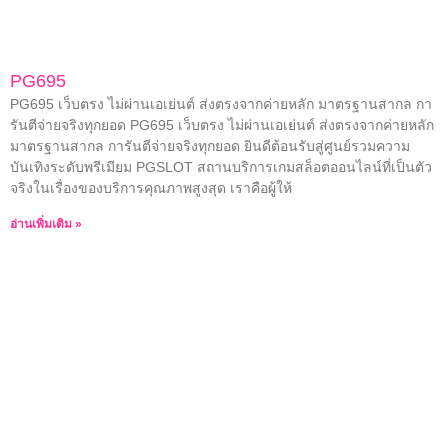
PG695
PG695 เว็บตรง ไม่ผ่านเอเย่นต์ ส่งตรงจากค่ายหลัก มาตรฐานสากล กา
รันตีจ่ายจริงทุกยอด PG695 เว็บตรง ไม่ผ่านเอเย่นต์ ส่งตรงจากค่ายหลัก
มาตรฐานสากล การันตีจ่ายจริงทุกยอด ยินดีต้อนรับสู่ศูนย์รวมความ
บันเทิงระดับพรีเมียม PGSLOT สถานบริการเกมสล็อตออนไลน์ที่เป็นตัว
จริงในเรื่องของบริการคุณภาพสูงสุด เราคือผู้ให้
อ่านเพิ่มเติม »