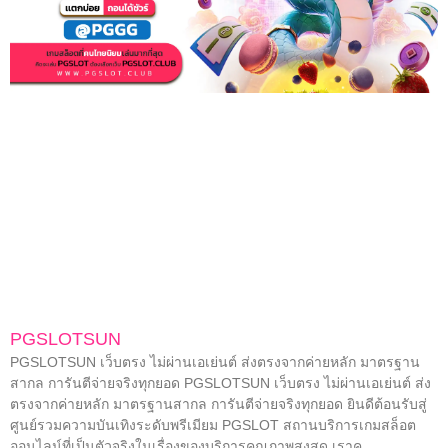
PGSLOTSUN
PGSLOTSUN เว็บตรง ไม่ผ่านเอเย่นต์ ส่งตรงจากค่ายหลัก มาตรฐาน
สากล การันตีจ่ายจริงทุกยอด PGSLOTSUN เว็บตรง ไม่ผ่านเอเย่นต์ ส่ง
ตรงจากค่ายหลัก มาตรฐานสากล การันตีจ่ายจริงทุกยอด ยินดีต้อนรับสู่
ศูนย์รวมความบันเทิงระดับพรีเมียม PGSLOT สถานบริการเกมสล็อต
ออนไลน์ที่เป็นตัวจริงในเรื่องของบริการคุณภาพสูงสุด เราค