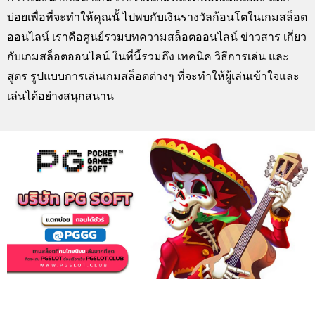
บ่อยเพื่อที่จะทำให้คุณนั้ ไปพบกับเงินรางวัลก้อนโตในเกมสล็อต
ออนไลน์ เราคือศูนย์รวมบทความสล็อตออนไลน์ ข่าวสาร เกี่ยว
กับเกมสล็อตออนไลน์ ในที่นี้รวมถึง เทคนิค วิธีการเล่น และ
สูตร รูปแบบการเล่นเกมสล็อตต่างๆ ที่จะทำให้ผู้เล่นเข้าใจและ
เล่นได้อย่างสนุกสนาน