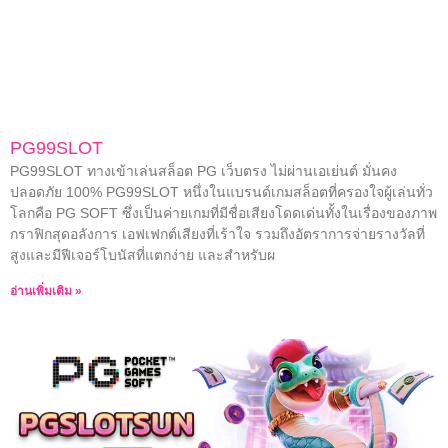
PG99SLOT
PG99SLOT ทางเข้าเล่นสล็อต PG เว็บตรง ไม่ผ่านเอเย่นต์ มั่นคง
ปลอดภัย 100% PG99SLOT หนึ่งในแบรนด์เกมสล็อตที่ครองใจผู้เล่นทั่ว
โลกคือ PG SOFT ซึ่งเป็นค่ายเกมที่มีชื่อเสียงโดดเด่นทั้งในเรื่องของภาพ
กราฟิกสุดอลังการ เอฟเฟกต์เสียงที่เร้าใจ รวมถึงอัตราการจ่ายรางวัลที่
สูงและมีฟีเจอร์โบนัสที่แตกง่าย และสำหรับผ
อ่านเพิ่มเติม »