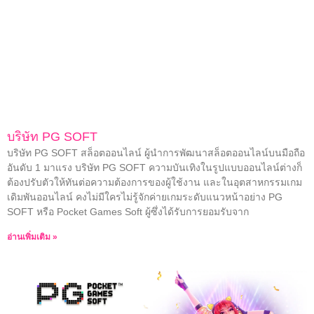
บริษัท PG SOFT
บริษัท PG SOFT สล็อตออนไลน์ ผู้นำการพัฒนาสล็อตออนไลน์บนมือถือ
อันดับ 1 มาแรง บริษัท PG SOFT ความบันเทิงในรูปแบบออนไลน์ต่างก็
ต้องปรับตัวให้ทันต่อความต้องการของผู้ใช้งาน และในอุตสาหกรรมเกม
เดิมพันออนไลน์ คงไม่มีใครไม่รู้จักค่ายเกมระดับแนวหน้าอย่าง PG
SOFT หรือ Pocket Games Soft ผู้ซึ่งได้รับการยอมรับจาก
อ่านเพิ่มเติม »