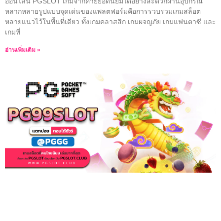
ออนไลน์ PGSLOT เกมจากค่ายยอดนิยมได้อย่างสะดวกผ่านอุปกรณ์
หลากหลายรูปแบบจุดเด่นของแพลตฟอร์มคือการรวบรวมเกมสล็อต
หลายแนวไว้ในพื้นที่เดียว ทั้งเกมคลาสสิก เกมผจญภัย เกมแฟนตาซี และ
เกมที่
อ่านเพิ่มเติม »