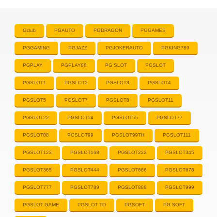
Gclub
PGAUTO
PGDRAGON
PGGAMES
PGGAMING
PGJAZZ
PGJOKERAUTO
PGKING789
PGPLAY
PGPLAY88
PG SLOT
PGSLOT
PGSLOT1
PGSLOT2
PGSLOT3
PGSLOT4
PGSLOT5
PGSLOT7
PGSLOT8
PGSLOT11
PGSLOT22
PGSLOT54
PGSLOT55
PGSLOT77
PGSLOT88
PGSLOT99
PGSLOT99TH
PGSLOT111
PGSLOT123
PGSLOT168
PGSLOT222
PGSLOT345
PGSLOT365
PGSLOT444
PGSLOT666
PGSLOT678
PGSLOT777
PGSLOT789
PGSLOT888
PGSLOT999
PGSLOT GAME
PGSLOT TO
PGSOFT
PG SOFT