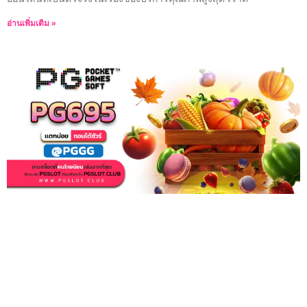
อ่านเพิ่มเติม »