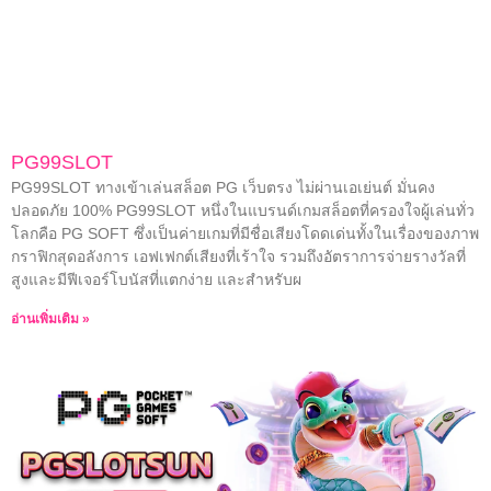
PG99SLOT
PG99SLOT ทางเข้าเล่นสล็อต PG เว็บตรง ไม่ผ่านเอเย่นต์ มั่นคง
ปลอดภัย 100% PG99SLOT หนึ่งในแบรนด์เกมสล็อตที่ครองใจผู้เล่นทั่ว
โลกคือ PG SOFT ซึ่งเป็นค่ายเกมที่มีชื่อเสียงโดดเด่นทั้งในเรื่องของภาพ
กราฟิกสุดอลังการ เอฟเฟกต์เสียงที่เร้าใจ รวมถึงอัตราการจ่ายรางวัลที่
สูงและมีฟีเจอร์โบนัสที่แตกง่าย และสำหรับผ
อ่านเพิ่มเติม »