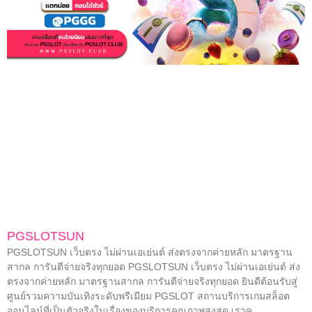
PGSLOTSUN
PGSLOTSUN เว็บตรง ไม่ผ่านเอเย่นต์ ส่งตรงจากค่ายหลัก มาตรฐาน
สากล การันตีจ่ายจริงทุกยอด PGSLOTSUN เว็บตรง ไม่ผ่านเอเย่นต์ ส่ง
ตรงจากค่ายหลัก มาตรฐานสากล การันตีจ่ายจริงทุกยอด ยินดีต้อนรับสู่
ศูนย์รวมความบันเทิงระดับพรีเมียม PGSLOT สถานบริการเกมสล็อต
ออนไลน์ที่เป็นตัวจริงในเรื่องของบริการคุณภาพสูงสุด เราค