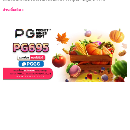
อ่านเพิ่มเติม »