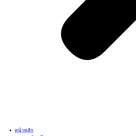
หน้าหลัก