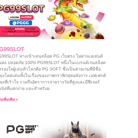
G99SLOT
99SLOT ทางเข้าเล่นสล็อต PG เว็บตรง ไม่ผ่านเอเย่นต์
ั่นคง ปลอดภัย 100% PG99SLOT หนึ่งในแบรนด์เกมสล็อต
่ครองใจผู้เล่นทั่วโลกคือ PG SOFT ซึ่งเป็นค่ายเกมที่มีชื่อ
ียงโดดเด่นทั้งในเรื่องของภาพกราฟิกสุดอลังการ เอฟเฟกต์
ียงที่เร้าใจ รวมถึงอัตราการจ่ายรางวัลที่สูงและมีฟีเจอร์
นัสที่แตกง่าย และสำหรับผ
านเพิ่มเติม »