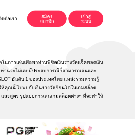
สมัคร
เข้าสู่
ติดต่อเรา
สมาชิก
ระบบ
นการเล่นเพื่อพาท่านพิชิตเงินรางวัลแจ็คพอตเงิน
่ว่าท่านจะไม่เคยมีประสบการณืก็สามารถเล่นและ
 PGSLOT อันดับ 1 ของประเทศไทย แหล่งรวมความรู้
ให้คุณนั้ ไปพบกับเงินรางวัลก้อนโตในเกมสล็อต
น และสูตร รูปแบบการเล่นเกมสล็อตต่างๆ ที่จะทำให้