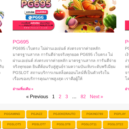
PG695
P
PG695 เว็บตรง ไม่ผ่านเอเย่นต์ ส่งตรงจากค่ายหลัก
PG
มาตรฐานสากล การันตีจ่ายจริงทุกยอด PG695 เว็บตรง ไม่
เง
า
ผ่านเอเย่นต์ ส่งตรงจากค่ายหลัก มาตรฐานสากล การันตีจ่าย
ง่
ดับ
จริงทุกยอด ยินดีต้อนรับสู่ศูนย์รวมความบันเทิงระดับพรีเมียม
หน
ว
PGSLOT สถานบริการเกมสล็อตออนไลน์ที่เป็นตัวจริงใน
จา
เรื่องของบริการคุณภาพสูงสุด เราคือผู้ให้
โ
อ่านเพิ่มเติม »
อ่
« Previous
1
2
3
…
82
Next »
PGGAMING
PGJAZZ
PGJOKERAUTO
PGKING789
PGPLAY
PGSLOT5
PGSLOT7
PGSLOT8
PGSLOT11
PGSLOT22