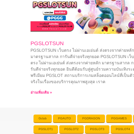
PGSLOTSUN
PGSLOTSUN เว็บตรง ไม่ผ่านเอเย่นต์ ส่งตรงจากค่ายหลัก
มาตรฐานสากล การันตีจ่ายจริงทุกยอด PGSLOTSUN เว็บ
ตรง ไม่ผ่านเอเย่นต์ ส่งตรงจากค่ายหลัก มาตรฐานสากล ก
รันตีจ่ายจริงทุกยอด ยินดีต้อนรับสู่ศูนย์รวมความบันเทิงระ
พรีเมียม PGSLOT สถานบริการเกมสล็อตออนไลน์ที่เป็นตั
จริงในเรื่องของบริการคุณภาพสูงสุด เราค
อ่านเพิ่มเติม »
Gclub
PGAUTO
PGDRAGON
PGGAMES
PGSLOT1
PGSLOT2
PGSLOT3
PGSLOT4