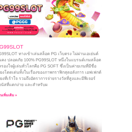
G99SLOT
99SLOT ทางเข้าเล่นสล็อต PG เว็บตรง ไม่ผ่านเอเย่นต์
ั่นคง ปลอดภัย 100% PG99SLOT หนึ่งในแบรนด์เกมสล็อต
่ครองใจผู้เล่นทั่วโลกคือ PG SOFT ซึ่งเป็นค่ายเกมที่มีชื่อ
ียงโดดเด่นทั้งในเรื่องของภาพกราฟิกสุดอลังการ เอฟเฟกต์
ียงที่เร้าใจ รวมถึงอัตราการจ่ายรางวัลที่สูงและมีฟีเจอร์
นัสที่แตกง่าย และสำหรับผ
านเพิ่มเติม »