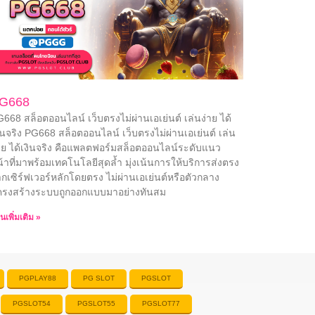
G668
668 สล็อตออนไลน์ เว็บตรงไม่ผ่านเอเย่นต์ เล่นง่าย ได้
ินจริง PG668 สล็อตออนไลน์ เว็บตรงไม่ผ่านเอเย่นต์ เล่น
าย ได้เงินจริง คือแพลตฟอร์มสล็อตออนไลน์ระดับแนว
้าที่มาพร้อมเทคโนโลยีสุดล้ำ มุ่งเน้นการให้บริการส่งตรง
กเซิร์ฟเวอร์หลักโดยตรง ไม่ผ่านเอเย่นต์หรือตัวกลาง
ครงสร้างระบบถูกออกแบบมาอย่างทันสม
านเพิ่มเติม »
PGPLAY88
PG SLOT
PGSLOT
PGSLOT54
PGSLOT55
PGSLOT77