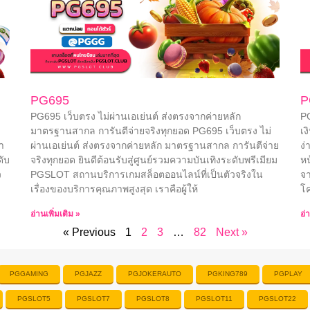
PG695
P
PG695 เว็บตรง ไม่ผ่านเอเย่นต์ ส่งตรงจากค่ายหลัก
PG
มาตรฐานสากล การันตีจ่ายจริงทุกยอด PG695 เว็บตรง ไม่
เง
า
ผ่านเอเย่นต์ ส่งตรงจากค่ายหลัก มาตรฐานสากล การันตีจ่าย
ง่
ดับ
จริงทุกยอด ยินดีต้อนรับสู่ศูนย์รวมความบันเทิงระดับพรีเมียม
หน
ว
PGSLOT สถานบริการเกมสล็อตออนไลน์ที่เป็นตัวจริงใน
จา
เรื่องของบริการคุณภาพสูงสุด เราคือผู้ให้
โ
อ่านเพิ่มเติม »
อ่
« Previous
1
2
3
…
82
Next »
PGGAMING
PGJAZZ
PGJOKERAUTO
PGKING789
PGPLAY
PGSLOT5
PGSLOT7
PGSLOT8
PGSLOT11
PGSLOT22