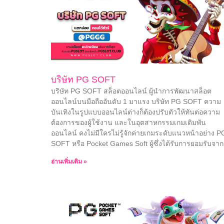
บริษัท PG SOFT
บริษัท PG SOFT สล็อตออนไลน์ ผู้นำการพัฒนาสล็อต
ออนไลน์บนมือถืออันดับ 1 มาแรง บริษัท PG SOFT ความ
บันเทิงในรูปแบบออนไลน์ต่างก็ต้องปรับตัวให้ทันต่อความ
ต้องการของผู้ใช้งาน และในอุตสาหกรรมเกมเดิมพัน
ออนไลน์ คงไม่มีใครไม่รู้จักค่ายเกมระดับแนวหน้าอย่าง P
SOFT หรือ Pocket Games Soft ผู้ซึ่งได้รับการยอมรับจาก
อ่านเพิ่มเติม »