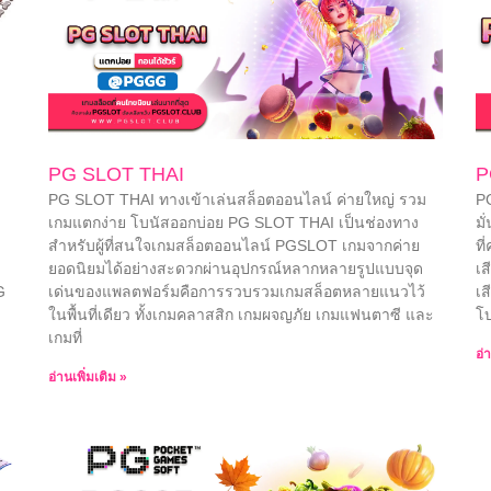
PG SLOT THAI
P
PG SLOT THAI ทางเข้าเล่นสล็อตออนไลน์ ค่ายใหญ่ รวม
PG
เกมแตกง่าย โบนัสออกบ่อย PG SLOT THAI เป็นช่องทาง
ม
สำหรับผู้ที่สนใจเกมสล็อตออนไลน์ PGSLOT เกมจากค่าย
ที
ยอดนิยมได้อย่างสะดวกผ่านอุปกรณ์หลากหลายรูปแบบจุด
เส
G
เด่นของแพลตฟอร์มคือการรวบรวมเกมสล็อตหลายแนวไว้
เส
ในพื้นที่เดียว ทั้งเกมคลาสสิก เกมผจญภัย เกมแฟนตาซี และ
โบ
เกมที่
อ่
อ่านเพิ่มเติม »