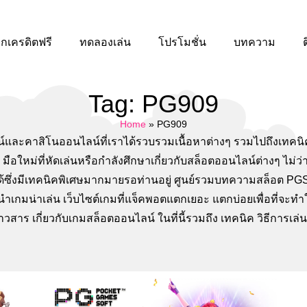
กเครดิตฟรี
ทดลองเล่น
โปรโมชั่น
บทความ
Tag: PG909
Home
»
PG909
ละคาสิโนออนไลน์ที่เราได้รวบรวมเนื้อหาต่างๆ รวมไปถึงเทคนิคใ
มือใหม่ที่หัดเล่นหรือกำลังศึกษาเกี่ยวกับสล็อตออนไลน์ต่างๆ ไม
็เล่นได้ซึ่งมีเทคนิคพิเศษมากมายรอท่านอยู่ ศูนย์รวมบทความสล็อต
ำเกมน่าเล่น เว็บไซต์เกมที่แจ็คพอตแตกเยอะ แตกบ่อยเพื่อที่จะทำ
าร เกี่ยวกับเกมสล็อตออนไลน์ ในที่นี้รวมถึง เทคนิค วิธีการเล่