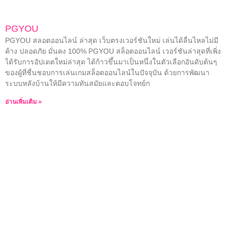
PGYOU
PGYOU สลอตออนไลน์ ล่าสุด เว็บตรงเวอร์ชันใหม่ เล่นได้ลื่นไหลไม่มี
ค้าง ปลอดภัย มั่นคง 100% PGYOU สล็อตออนไลน์ เวอร์ชันล่าสุดที่เพิ่ง
ได้รับการอัปเดตใหม่ล่าสุด ได้ก้าวขึ้นมาเป็นหนึ่งในตัวเลือกอันดับต้นๆ
ของผู้ที่ชื่นชอบการเล่นเกมสล็อตออนไลน์ในปัจจุบัน ด้วยการพัฒนา
ระบบหลังบ้านให้มีความทันสมัยและตอบโจทย์ก
อ่านเพิ่มเติม »