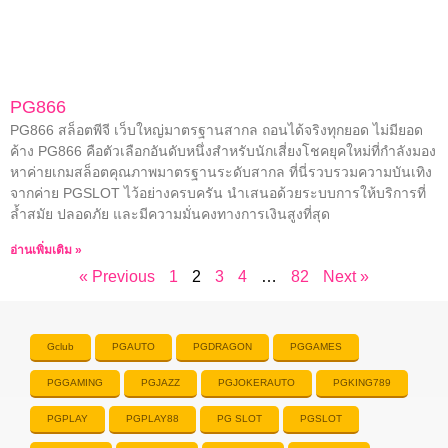
PG866
PG866 สล็อตพีจี เว็บใหญ่มาตรฐานสากล ถอนได้จริงทุกยอด ไม่มียอด
ค้าง PG866 คือตัวเลือกอันดับหนึ่งสำหรับนักเสี่ยงโชคยุคใหม่ที่กำลังมอง
หาค่ายเกมสล็อตคุณภาพมาตรฐานระดับสากล ที่นี่รวบรวมความบันเทิง
จากค่าย PGSLOT ไว้อย่างครบครัน นำเสนอด้วยระบบการให้บริการที่
ล้ำสมัย ปลอดภัย และมีความมั่นคงทางการเงินสูงที่สุด
อ่านเพิ่มเติม »
« Previous
1
2
3
4
…
82
Next »
Gclub
PGAUTO
PGDRAGON
PGGAMES
PGGAMING
PGJAZZ
PGJOKERAUTO
PGKING789
PGPLAY
PGPLAY88
PG SLOT
PGSLOT