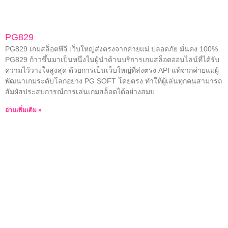
PG829
PG829 เกมสล็อตพีจี เว็บใหญ่ส่งตรงจากค่ายแม่ ปลอดภัย มั่นคง 100%
PG829 ก้าวขึ้นมาเป็นหนึ่งในผู้นำด้านบริการเกมสล็อตออนไลน์ที่ได้รับ
ความไว้วางใจสูงสุด ด้วยการเป็นเว็บใหญ่ที่ส่งตรง API แท้จากค่ายแม่ผู้
พัฒนาเกมระดับโลกอย่าง PG SOFT โดยตรง ทำให้ผู้เล่นทุกคนสามารถ
สัมผัสประสบการณ์การเล่นเกมสล็อตได้อย่างสมบ
อ่านเพิ่มเติม »