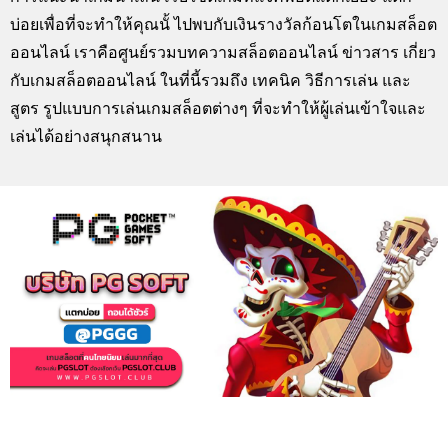
บ่อยเพื่อที่จะทำให้คุณนั้ ไปพบกับเงินรางวัลก้อนโตในเกมสล็อต
ออนไลน์ เราคือศูนย์รวมบทความสล็อตออนไลน์ ข่าวสาร เกี่ยว
กับเกมสล็อตออนไลน์ ในที่นี้รวมถึง เทคนิค วิธีการเล่น และ
สูตร รูปแบบการเล่นเกมสล็อตต่างๆ ที่จะทำให้ผู้เล่นเข้าใจและ
เล่นได้อย่างสนุกสนาน