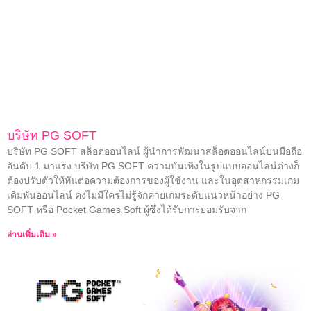
บริษัท PG SOFT
บริษัท PG SOFT สล็อตออนไลน์ ผู้นำการพัฒนาสล็อตออนไลน์บนมือถือ
อันดับ 1 มาแรง บริษัท PG SOFT ความบันเทิงในรูปแบบออนไลน์ต่างก็
ต้องปรับตัวให้ทันต่อความต้องการของผู้ใช้งาน และในอุตสาหกรรมเกม
เดิมพันออนไลน์ คงไม่มีใครไม่รู้จักค่ายเกมระดับแนวหน้าอย่าง PG
SOFT หรือ Pocket Games Soft ผู้ซึ่งได้รับการยอมรับจาก
อ่านเพิ่มเติม »