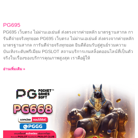
PG695
PG695 เว็บตรง ไม่ผ่านเอเย่นต์ ส่งตรงจากค่ายหลัก มาตรฐานสากล กา
รันตีจ่ายจริงทุกยอด PG695 เว็บตรง ไม่ผ่านเอเย่นต์ ส่งตรงจากค่ายหลัก
มาตรฐานสากล การันตีจ่ายจริงทุกยอด ยินดีต้อนรับสู่ศูนย์รวมความ
บันเทิงระดับพรีเมียม PGSLOT สถานบริการเกมสล็อตออนไลน์ที่เป็นตัว
จริงในเรื่องของบริการคุณภาพสูงสุด เราคือผู้ให้
อ่านเพิ่มเติม »