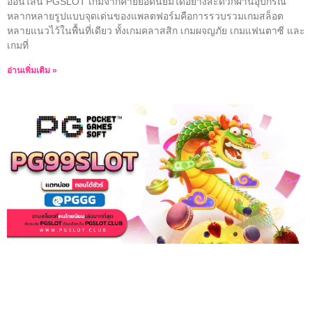
ออนไลน์ PGSLOT เกมจากค่ายยอดนิยมได้อย่างสะดวกผ่านอุปกรณ์
หลากหลายรูปแบบจุดเด่นของแพลตฟอร์มคือการรวบรวมเกมสล็อต
หลายแนวไว้ในพื้นที่เดียว ทั้งเกมคลาสสิก เกมผจญภัย เกมแฟนตาซี และ
เกมที่
อ่านเพิ่มเติม »