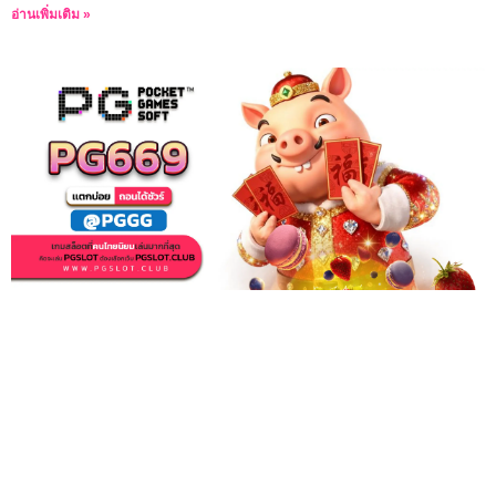
อ่านเพิ่มเติม »