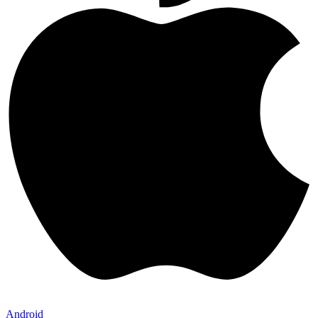
Android