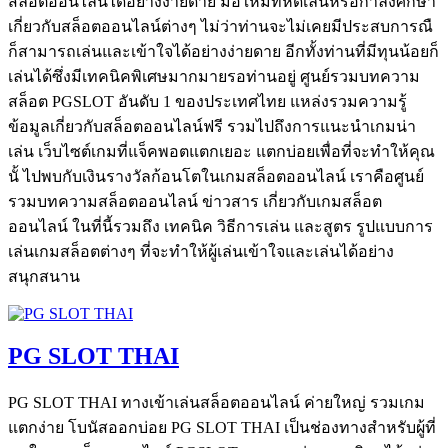
สล็อตออนไลน์ได้อย่างง่ายดาย มือใหม่ที่หัดเล่นหรือกำลังศึกษา
เกี่ยวกับสล็อตออนไลน์ต่างๆ ไม่ว่าท่านจะไม่เคยมีประสบการณื
ก็สามารถเล่นและเข้าใจได้อย่างง่ายดาย อีกทั้งท่านที่มีทุนน้อยก็
เล่นได้ซึ่งมีเทคนิคพิเศษมากมายรอท่านอยู่ ศูนย์รวมบทความ
สล็อต PGSLOT อันดับ 1 ของประเทศไทย แหล่งรวมความรู้
ข้อมูลเกี่ยวกับสล็อตออนไลน์ฟรี รวมไปถึงการแนะนำเกมน่า
เล่น เว็บไซต์เกมที่แจ็คพอตแตกเยอะ แตกบ่อยเพื่อที่จะทำให้คุณ
นั้ ไปพบกับเงินรางวัลก้อนโตในเกมสล็อตออนไลน์ เราคือศูนย์
รวมบทความสล็อตออนไลน์ ข่าวสาร เกี่ยวกับเกมสล็อต
ออนไลน์ ในที่นี้รวมถึง เทคนิค วิธีการเล่น และสูตร รูปแบบการ
เล่นเกมสล็อตต่างๆ ที่จะทำให้ผู้เล่นเข้าใจและเล่นได้อย่าง
สนุกสนาน
PG SLOT THAI
PG SLOT THAI ทางเข้าเล่นสล็อตออนไลน์ ค่ายใหญ่ รวมเกม
แตกง่าย โบนัสออกบ่อย PG SLOT THAI เป็นช่องทางสำหรับผู้ที่