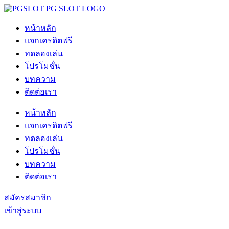
หน้าหลัก
แจกเครดิตฟรี
ทดลองเล่น
โปรโมชั่น
บทความ
ติดต่อเรา
หน้าหลัก
แจกเครดิตฟรี
ทดลองเล่น
โปรโมชั่น
บทความ
ติดต่อเรา
สมัครสมาชิก
เข้าสู่ระบบ