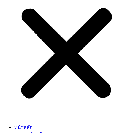
หน้าหลัก