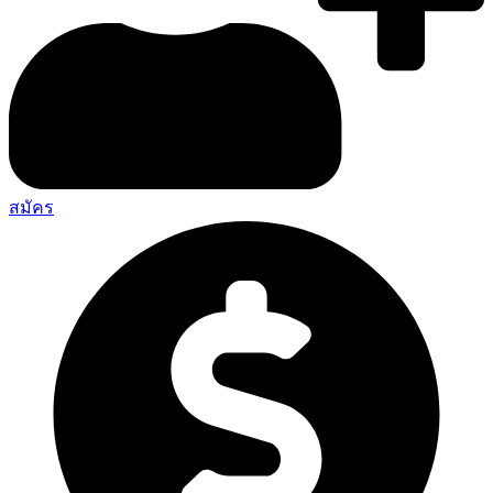
สมัคร