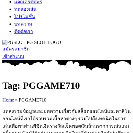
แจกเครดิตฟรี
ทดลองเล่น
โปรโมชั่น
บทความ
ติดต่อเรา
สมัครสมาชิก
เข้าสู่ระบบ
Tag: PGGAME710
Home
»
PGGAME710
แหล่งรวมข้อมูลและบทความเกี่ยวกับสล็อตออนไลน์และคาสิโน
ออนไลน์ที่เราได้รวบรวมเนื้อหาต่างๆ รวมไปถึงเทคนิคในการ
เล่นเพื่อพาท่านพิชิตเงินรางวัลแจ็คพอตเงินล้านจากการเล่นเกม