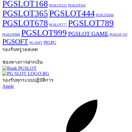
PGSLOT168
PGSLOT222
PGSLOT345
PGSLOT365
PGSLOT444
PGSLOT666
PGSLOT678
PGSLOT789
PGSLOT777
PGSLOT999
PGSLOT GAME
PGSLOT888
PGSLOT TO
PGSOFT
PIGPG
PG SOFT
รองรับทรูวอลเลต
ช่องทางการฝากเงิน
รองรับทุกระบบปฏิบัติการ
Apple