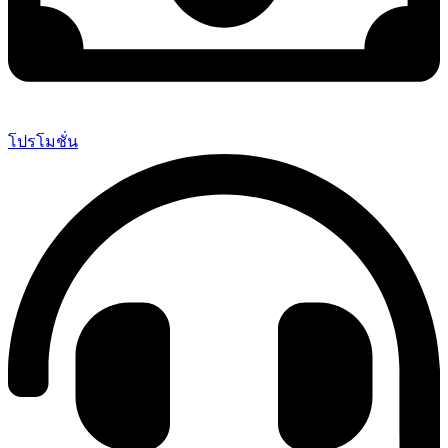
โปรโมชั่น