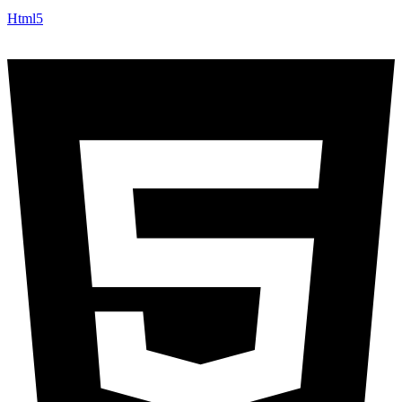
Html5