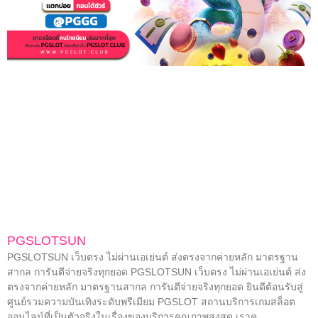
PGSLOTSUN
PGSLOTSUN เว็บตรง ไม่ผ่านเอเย่นต์ ส่งตรงจากค่ายหลัก มาตรฐาน
สากล การันตีจ่ายจริงทุกยอด PGSLOTSUN เว็บตรง ไม่ผ่านเอเย่นต์ ส่ง
ตรงจากค่ายหลัก มาตรฐานสากล การันตีจ่ายจริงทุกยอด ยินดีต้อนรับสู่
ศูนย์รวมความบันเทิงระดับพรีเมียม PGSLOT สถานบริการเกมสล็อต
ออนไลน์ที่เป็นตัวจริงในเรื่องของบริการคุณภาพสูงสุด เราค