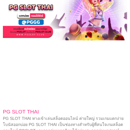
PG SLOT THAI
PG SLOT THAI ทางเข้าเล่นสล็อตออนไลน์ ค่ายใหญ่ รวมเกมแตกง่าย
โบนัสออกบ่อย PG SLOT THAI เป็นช่องทางสำหรับผู้ที่สนใจเกมสล็อต