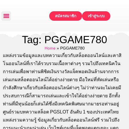
สมัครสมาชิก
เข้าสู่ระบบ
หน้าหลัก
แจกเครดิตฟรี
ทดลองเล่น
โปรโมชั่น
ติดต่อเรา
Tag: PGGAME780
Home
»
PGGAME780
แหล่งรวมข้อมูลและบทความเกี่ยวกับสล็อตออนไลน์และคาสิ
โนออนไลน์ที่เราได้รวบรวมเนื้อหาต่างๆ รวมไปถึงเทคนิคใน
การเล่นเพื่อพาท่านพิชิตเงินรางวัลแจ็คพอตเงินล้านจากการ
เล่นเกมสล็อตออนไลน์ได้อย่างง่ายดาย มือใหม่ที่หัดเล่นหรือ
กำลังศึกษาเกี่ยวกับสล็อตออนไลน์ต่างๆ ไม่ว่าท่านจะไม่เคยมี
ประสบการณืก็สามารถเล่นและเข้าใจได้อย่างง่ายดาย อีกทั้ง
ท่านที่มีทุนน้อยก็เล่นได้ซึ่งมีเทคนิคพิเศษมากมายรอท่านอยู่
ศูนย์รวมบทความสล็อต PGSLOT อันดับ 1 ของประเทศไทย
แหล่งรวมความรู้ ข้อมูลเกี่ยวกับสล็อตออนไลน์ฟรี รวมไปถึง
การแนะนำเกมน่าเล่น เว็บไซต์เกมที่แจ็คพอตแตกเยอะ แตก