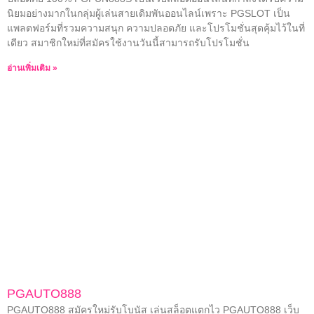
นิยมอย่างมากในกลุ่มผู้เล่นสายเดิมพันออนไลน์เพราะ PGSLOT เป็น
แพลตฟอร์มที่รวมความสนุก ความปลอดภัย และโปรโมชั่นสุดคุ้มไว้ในที่
เดียว สมาชิกใหม่ที่สมัครใช้งานวันนี้สามารถรับโปรโมชั่น
อ่านเพิ่มเติม »
PGAUTO888
PGAUTO888 สมัครใหม่รับโบนัส เล่นสล็อตแตกไว PGAUTO888 เว็บ