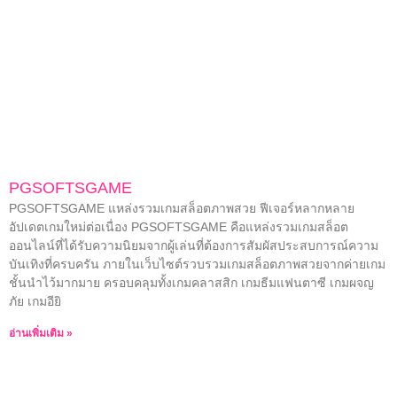
PGSOFTSGAME
PGSOFTSGAME แหล่งรวมเกมสล็อตภาพสวย ฟีเจอร์หลากหลาย
อัปเดตเกมใหม่ต่อเนื่อง PGSOFTSGAME คือแหล่งรวมเกมสล็อต
ออนไลน์ที่ได้รับความนิยมจากผู้เล่นที่ต้องการสัมผัสประสบการณ์ความ
บันเทิงที่ครบครัน ภายในเว็บไซต์รวบรวมเกมสล็อตภาพสวยจากค่ายเกม
ชั้นนำไว้มากมาย ครอบคลุมทั้งเกมคลาสสิก เกมธีมแฟนตาซี เกมผจญ
ภัย เกมอียิ
อ่านเพิ่มเติม »