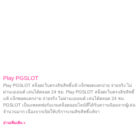
Play PGSLOT
Play PGSLOT สล็อตเว็บตรงลิขสิทธิ์แท้ แจ็กพอตแตกง่าย จ่ายจริง ไม่
ผ่านเอเยนต์ เล่นได้ตลอด 24 ชม. Play PGSLOT สล็อตเว็บตรงลิขสิทธิ์
แท้ แจ็กพอตแตกง่าย จ่ายจริง ไม่ผ่านเอเยนต์ เล่นได้ตลอด 24 ชม.
PGSLOT เป็นแพลตฟอร์มเกมสล็อตออนไลน์ที่ได้รับความนิยมจากผู้เล่น
จำนวนมาก เนื่องจากเปิดให้บริการเกมลิขสิทธิ์แท้จา
อ่านเพิ่มเติม »