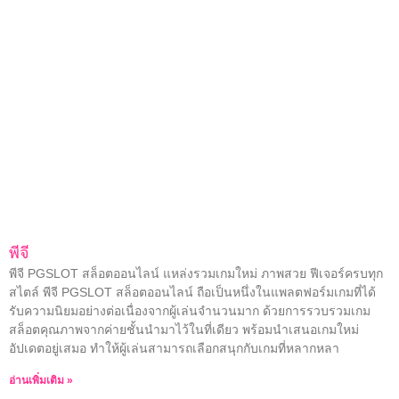
พีจี
พีจี PGSLOT สล็อตออนไลน์ แหล่งรวมเกมใหม่ ภาพสวย ฟีเจอร์ครบทุก
สไตล์ พีจี PGSLOT สล็อตออนไลน์ ถือเป็นหนึ่งในแพลตฟอร์มเกมที่ได้
รับความนิยมอย่างต่อเนื่องจากผู้เล่นจำนวนมาก ด้วยการรวบรวมเกม
สล็อตคุณภาพจากค่ายชั้นนำมาไว้ในที่เดียว พร้อมนำเสนอเกมใหม่
อัปเดตอยู่เสมอ ทำให้ผู้เล่นสามารถเลือกสนุกกับเกมที่หลากหลา
อ่านเพิ่มเติม »