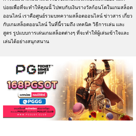
บ่อยเพื่อที่จะทำให้คุณนั้ ไปพบกับเงินรางวัลก้อนโตในเกมสล็อต
ออนไลน์ เราคือศูนย์รวมบทความสล็อตออนไลน์ ข่าวสาร เกี่ยว
กับเกมสล็อตออนไลน์ ในที่นี้รวมถึง เทคนิค วิธีการเล่น และ
สูตร รูปแบบการเล่นเกมสล็อตต่างๆ ที่จะทำให้ผู้เล่นเข้าใจและ
เล่นได้อย่างสนุกสนาน