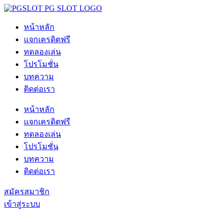
หน้าหลัก
แจกเครดิตฟรี
ทดลองเล่น
โปรโมชั่น
บทความ
ติดต่อเรา
หน้าหลัก
แจกเครดิตฟรี
ทดลองเล่น
โปรโมชั่น
บทความ
ติดต่อเรา
สมัครสมาชิก
เข้าสู่ระบบ