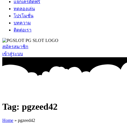
แจกเครดิตฟรี
ทดลองเล่น
โปรโมชั่น
บทความ
ติดต่อเรา
สมัครสมาชิก
เข้าสู่ระบบ
Tag: pgzeed42
Home
»
pgzeed42