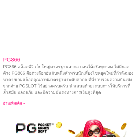
PG866
PG866 สล็อตพีจี เว็บใหญ่มาตรฐานสากล ถอนได้จริงทุกยอด ไม่มียอด
ค้าง PG866 คือตัวเลือกอันดับหนึ่งสำหรับนักเสี่ยงโชคยุคใหม่ที่กำลังมอง
หาค่ายเกมสล็อตคุณภาพมาตรฐานระดับสากล ที่นี่รวบรวมความบันเทิง
จากค่าย PGSLOT ไว้อย่างครบครัน นำเสนอด้วยระบบการให้บริการที่
ล้ำสมัย ปลอดภัย และมีความมั่นคงทางการเงินสูงที่สุด
อ่านเพิ่มเติม »