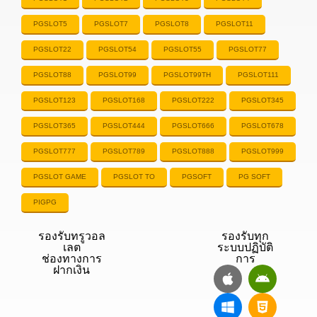
PGSLOT5
PGSLOT7
PGSLOT8
PGSLOT11
PGSLOT22
PGSLOT54
PGSLOT55
PGSLOT77
PGSLOT88
PGSLOT99
PGSLOT99TH
PGSLOT111
PGSLOT123
PGSLOT168
PGSLOT222
PGSLOT345
PGSLOT365
PGSLOT444
PGSLOT666
PGSLOT678
PGSLOT777
PGSLOT789
PGSLOT888
PGSLOT999
PGSLOT GAME
PGSLOT TO
PGSOFT
PG SOFT
PIGPG
รองรับทรูวอล
รองรับทุก
เลต
ระบบปฏิบัติ
ช่องทางการ
การ
ฝากเงิน