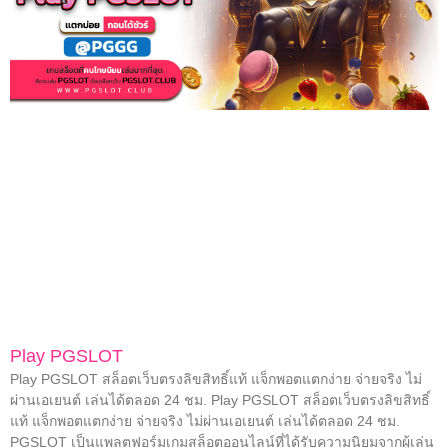
Play PGSLOT
Play PGSLOT สล็อตเว็บตรงลิขสิทธิ์แท้ แจ็กพอตแตกง่าย จ่ายจริง ไม่
ผ่านเอเยนต์ เล่นได้ตลอด 24 ชม. Play PGSLOT สล็อตเว็บตรงลิขสิทธิ์
แท้ แจ็กพอตแตกง่าย จ่ายจริง ไม่ผ่านเอเยนต์ เล่นได้ตลอด 24 ชม.
PGSLOT เป็นแพลตฟอร์มเกมสล็อตออนไลน์ที่ได้รับความนิยมจากผู้เล่น