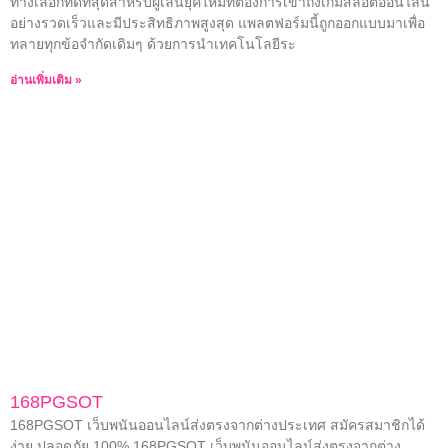
ทางเลือกที่ดีที่สุดสำหรับผู้เล่นยุคใหม่ที่ต้องการเข้าถึงเกมสล็อตออนไลน์
อย่างรวดเร็วและมีประสิทธิภาพสูงสุด แพลตฟอร์มนี้ถูกออกแบบมาเพื่อ
ทลายทุกข้อจำกัดเดิมๆ ด้วยการนำเทคโนโลยีระ
อ่านเพิ่มเติม »
168PGSOT
168PGSOT เว็บพนันออนไลน์ส่งตรงจากต่างประเทศ สมัครสมาชิกได้
ง่าย ปลอดภัย 100% 168PGSOT เว็บพนันออนไลน์ส่งตรงจากต่าง