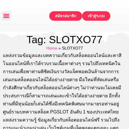
สมัครสมาชิก
เข้าสู่ระบบ
หน้าหลัก
แจกเครดิตฟรี
ทดลองเล่น
โปรโมชั่น
ติดต่อเรา
Tag: SLOTXO77
Home
»
SLOTXO77
แหล่งรวมข้อมูลและบทความเกี่ยวกับสล็อตออนไลน์และคาสิ
โนออนไลน์ที่เราได้รวบรวมเนื้อหาต่างๆ รวมไปถึงเทคนิคใน
การเล่นเพื่อพาท่านพิชิตเงินรางวัลแจ็คพอตเงินล้านจากการ
เล่นเกมสล็อตออนไลน์ได้อย่างง่ายดาย มือใหม่ที่หัดเล่นหรือ
กำลังศึกษาเกี่ยวกับสล็อตออนไลน์ต่างๆ ไม่ว่าท่านจะไม่เคยมี
ประสบการณืก็สามารถเล่นและเข้าใจได้อย่างง่ายดาย อีกทั้ง
ท่านที่มีทุนน้อยก็เล่นได้ซึ่งมีเทคนิคพิเศษมากมายรอท่านอยู่
ศูนย์รวมบทความสล็อต PGSLOT อันดับ 1 ของประเทศไทย
แหล่งรวมความรู้ ข้อมูลเกี่ยวกับสล็อตออนไลน์ฟรี รวมไปถึง
การแนะนำเกมน่าเล่น เว็บไซต์เกมที่แจ็คพอตแตกเยอะ แตก