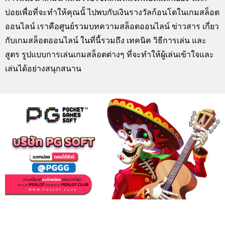
บ่อยเพื่อที่จะทำให้คุณนั้ ไปพบกับเงินรางวัลก้อนโตในเกมสล็อต
ออนไลน์ เราคือศูนย์รวมบทความสล็อตออนไลน์ ข่าวสาร เกี่ยว
กับเกมสล็อตออนไลน์ ในที่นี้รวมถึง เทคนิค วิธีการเล่น และ
สูตร รูปแบบการเล่นเกมสล็อตต่างๆ ที่จะทำให้ผู้เล่นเข้าใจและ
เล่นได้อย่างสนุกสนาน