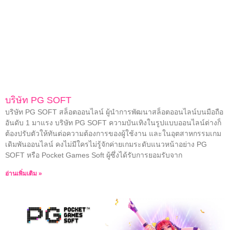
บริษัท PG SOFT
บริษัท PG SOFT สล็อตออนไลน์ ผู้นำการพัฒนาสล็อตออนไลน์บนมือถือ
อันดับ 1 มาแรง บริษัท PG SOFT ความบันเทิงในรูปแบบออนไลน์ต่างก็
ต้องปรับตัวให้ทันต่อความต้องการของผู้ใช้งาน และในอุตสาหกรรมเกม
เดิมพันออนไลน์ คงไม่มีใครไม่รู้จักค่ายเกมระดับแนวหน้าอย่าง PG
SOFT หรือ Pocket Games Soft ผู้ซึ่งได้รับการยอมรับจาก
อ่านเพิ่มเติม »