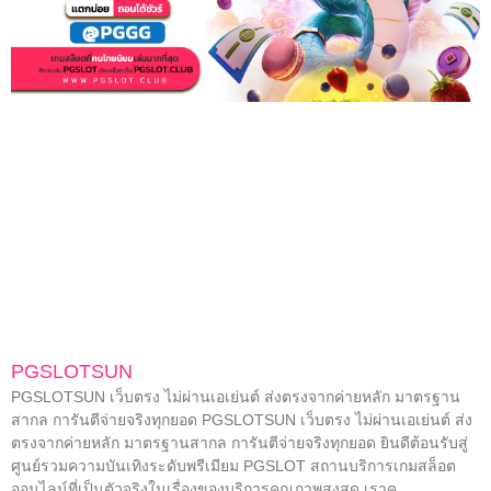
PGSLOTSUN
PGSLOTSUN เว็บตรง ไม่ผ่านเอเย่นต์ ส่งตรงจากค่ายหลัก มาตรฐาน
สากล การันตีจ่ายจริงทุกยอด PGSLOTSUN เว็บตรง ไม่ผ่านเอเย่นต์ ส่ง
ตรงจากค่ายหลัก มาตรฐานสากล การันตีจ่ายจริงทุกยอด ยินดีต้อนรับสู่
ศูนย์รวมความบันเทิงระดับพรีเมียม PGSLOT สถานบริการเกมสล็อต
ออนไลน์ที่เป็นตัวจริงในเรื่องของบริการคุณภาพสูงสุด เราค