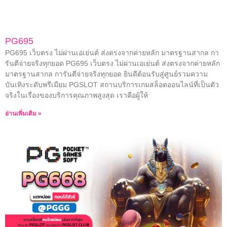
PG695
PG695 เว็บตรง ไม่ผ่านเอเย่นต์ ส่งตรงจากค่ายหลัก มาตรฐานสากล กา
รันตีจ่ายจริงทุกยอด PG695 เว็บตรง ไม่ผ่านเอเย่นต์ ส่งตรงจากค่ายหลัก
มาตรฐานสากล การันตีจ่ายจริงทุกยอด ยินดีต้อนรับสู่ศูนย์รวมความ
บันเทิงระดับพรีเมียม PGSLOT สถานบริการเกมสล็อตออนไลน์ที่เป็นตัว
จริงในเรื่องของบริการคุณภาพสูงสุด เราคือผู้ให้
อ่านเพิ่มเติม »