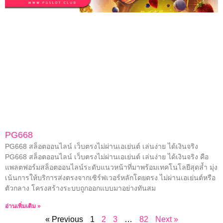
PG668
PG668 สล็อตออนไลน์ เว็บตรงไม่ผ่านเอเย่นต์ เล่นง่าย ได้เงินจริง
PG668 สล็อตออนไลน์ เว็บตรงไม่ผ่านเอเย่นต์ เล่นง่าย ได้เงินจริง คือ
แพลตฟอร์มสล็อตออนไลน์ระดับแนวหน้าที่มาพร้อมเทคโนโลยีสุดล้ำ มุ่ง
เน้นการให้บริการส่งตรงจากเซิร์ฟเวอร์หลักโดยตรง ไม่ผ่านเอเย่นต์หรือ
ตัวกลาง โครงสร้างระบบถูกออกแบบมาอย่างทันสม
อ่านเพิ่มเติม »
« Previous
1
2
3
…
82
Next »