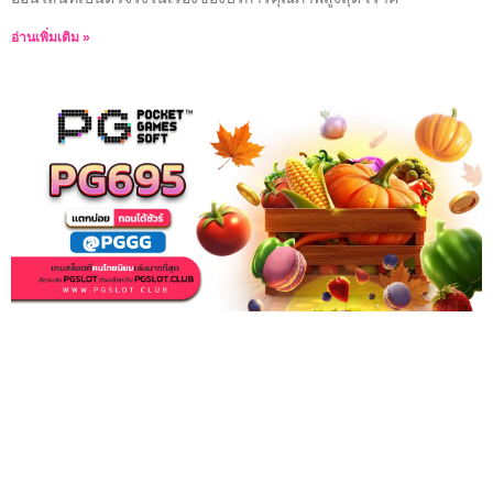
อ่านเพิ่มเติม »