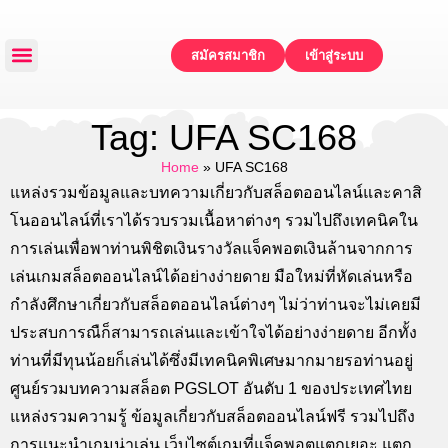
สมัครสมาชิก
เข้าสู่ระบบ
หน้าหลัก
แจกเครดิตฟรี
ทดลองเล่น
โปรโมชั่น
ติดต่อเรา
Tag: UFA SC168
Home
»
UFA SC168
แหล่งรวมข้อมูลและบทความเกี่ยวกับสล็อตออนไลน์และคาสิ
โนออนไลน์ที่เราได้รวบรวมเนื้อหาต่างๆ รวมไปถึงเทคนิคใน
การเล่นเพื่อพาท่านพิชิตเงินรางวัลแจ็คพอตเงินล้านจากการ
เล่นเกมสล็อตออนไลน์ได้อย่างง่ายดาย มือใหม่ที่หัดเล่นหรือ
กำลังศึกษาเกี่ยวกับสล็อตออนไลน์ต่างๆ ไม่ว่าท่านจะไม่เคยมี
ประสบการณืก็สามารถเล่นและเข้าใจได้อย่างง่ายดาย อีกทั้ง
ท่านที่มีทุนน้อยก็เล่นได้ซึ่งมีเทคนิคพิเศษมากมายรอท่านอยู่
ศูนย์รวมบทความสล็อต PGSLOT อันดับ 1 ของประเทศไทย
แหล่งรวมความรู้ ข้อมูลเกี่ยวกับสล็อตออนไลน์ฟรี รวมไปถึง
การแนะนำเกมน่าเล่น เว็บไซต์เกมที่แจ็คพอตแตกเยอะ แตก