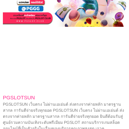
PGSLOTSUN
PGSLOTSUN เว็บตรง ไม่ผ่านเอเย่นต์ ส่งตรงจากค่ายหลัก มาตรฐาน
สากล การันตีจ่ายจริงทุกยอด PGSLOTSUN เว็บตรง ไม่ผ่านเอเย่นต์ ส่ง
ตรงจากค่ายหลัก มาตรฐานสากล การันตีจ่ายจริงทุกยอด ยินดีต้อนรับสู่
ศูนย์รวมความบันเทิงระดับพรีเมียม PGSLOT สถานบริการเกมสล็อต
ออนไลน์ที่เป็นตัวจริงในเรื่องของบริการคุณภาพสูงสุด เราค