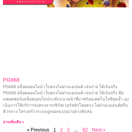
PG668
PG668 สล็อตออนไลน์ เว็บตรงไม่ผ่านเอเย่นต์ เล่นง่าย ได้เงินจริง
PG668 สล็อตออนไลน์ เว็บตรงไม่ผ่านเอเย่นต์ เล่นง่าย ได้เงินจริง คือ
แพลตฟอร์มสล็อตออนไลน์ระดับแนวหน้าที่มาพร้อมเทคโนโลยีสุดล้ำ มุ่ง
เน้นการให้บริการส่งตรงจากเซิร์ฟเวอร์หลักโดยตรง ไม่ผ่านเอเย่นต์หรือ
ตัวกลาง โครงสร้างระบบถูกออกแบบมาอย่างทันสม
อ่านเพิ่มเติม »
« Previous
1
2
3
…
82
Next »