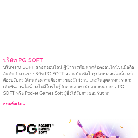
บริษัท PG SOFT
บริษัท PG SOFT สล็อตออนไลน์ ผู้นำการพัฒนาสล็อตออนไลน์บนมือถือ
อันดับ 1 มาแรง บริษัท PG SOFT ความบันเทิงในรูปแบบออนไลน์ต่างก็
ต้องปรับตัวให้ทันต่อความต้องการของผู้ใช้งาน และในอุตสาหกรรมเกม
เดิมพันออนไลน์ คงไม่มีใครไม่รู้จักค่ายเกมระดับแนวหน้าอย่าง PG
SOFT หรือ Pocket Games Soft ผู้ซึ่งได้รับการยอมรับจาก
อ่านเพิ่มเติม »