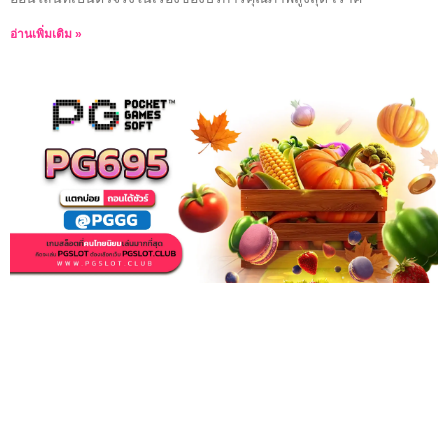
อ่านเพิ่มเติม »