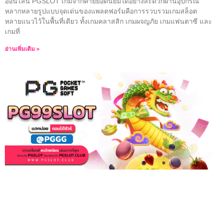
ออนไลน์ PGSLOT เกมจากค่ายยอดนิยมได้อย่างสะดวกผ่านอุปกรณ์
หลากหลายรูปแบบจุดเด่นของแพลตฟอร์มคือการรวบรวมเกมสล็อต
หลายแนวไว้ในพื้นที่เดียว ทั้งเกมคลาสสิก เกมผจญภัย เกมแฟนตาซี และ
เกมที่
อ่านเพิ่มเติม »