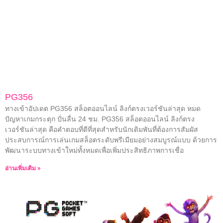
PG356
ทางเข้าอัปเดต PG356 สล็อตออนไลน์ ลิงก์ตรงเวอร์ชันล่าสุด หมด
ปัญหาเกมกระตุก ปั่นลื่น 24 ชม. PG356 สล็อตออนไลน์ ลิงก์ตรง
เวอร์ชันล่าสุด คือคำตอบที่ดีที่สุดสำหรับนักเดิมพันที่ต้องการสัมผัส
ประสบการณ์การเล่นเกมสล็อตระดับพรีเมียมอย่างสมบูรณ์แบบ ด้วยการ
พัฒนาระบบทางเข้าใหม่ทั้งหมดเพื่อเพิ่มประสิทธิภาพการเชื่อ
อ่านเพิ่มเติม »