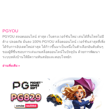
PGYOU
PGYOU สลอตออนไลน์ ล่าสุด เว็บตรงเวอร์ชันใหม่ เล่นได้ลื่นไหลไม่มี
ค้าง ปลอดภัย มั่นคง 100% PGYOU สล็อตออนไลน์ เวอร์ชันล่าสุดที่เพิ่ง
ได้รับการอัปเดตใหม่ล่าสุด ได้ก้าวขึ้นมาเป็นหนึ่งในตัวเลือกอันดับต้นๆ
ของผู้ที่ชื่นชอบการเล่นเกมสล็อตออนไลน์ในปัจจุบัน ด้วยการพัฒนา
ระบบหลังบ้านให้มีความทันสมัยและตอบโจทย์ก
อ่านเพิ่มเติม »