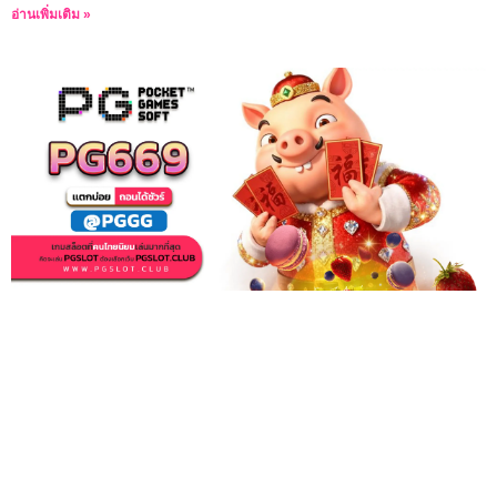
อ่านเพิ่มเติม »