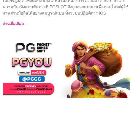
เสถียรสูงสุด เพื่อตอบสนองไลฟ์สไตล์ที่ต้องการความสะดวกสบายและ
ความบันเทิงแบบทันท่วงที PGSLOT จึงถูกออกแบบมาเพื่อตอบโจทย์ผู้ใช้
งานผ่านมือถือได้อย่างสมบูรณ์แบบ ทั้งระบบปฏิบัติการ iOS
อ่านเพิ่มเติม »