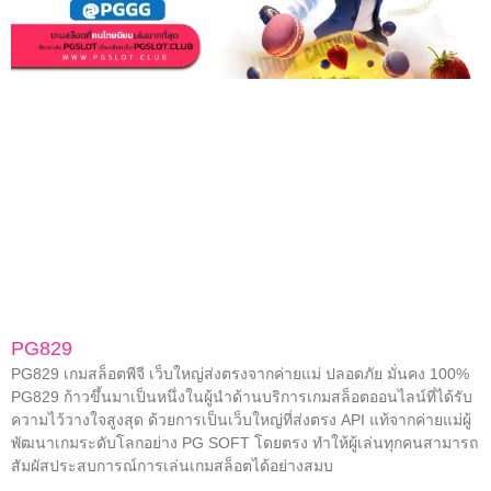
PG829
PG829 เกมสล็อตพีจี เว็บใหญ่ส่งตรงจากค่ายแม่ ปลอดภัย มั่นคง 100%
PG829 ก้าวขึ้นมาเป็นหนึ่งในผู้นำด้านบริการเกมสล็อตออนไลน์ที่ได้รับ
ความไว้วางใจสูงสุด ด้วยการเป็นเว็บใหญ่ที่ส่งตรง API แท้จากค่ายแม่ผู้
พัฒนาเกมระดับโลกอย่าง PG SOFT โดยตรง ทำให้ผู้เล่นทุกคนสามารถ
สัมผัสประสบการณ์การเล่นเกมสล็อตได้อย่างสมบ