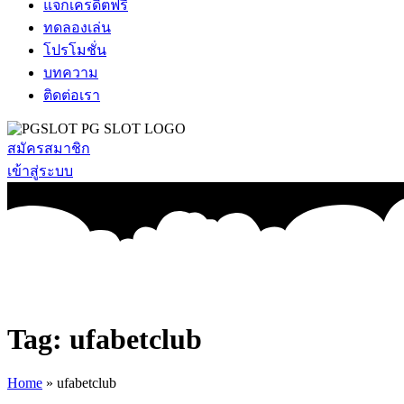
แจกเครดิตฟรี
ทดลองเล่น
โปรโมชั่น
บทความ
ติดต่อเรา
สมัครสมาชิก
เข้าสู่ระบบ
Tag: ufabetclub
Home
»
ufabetclub