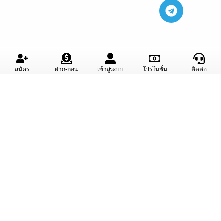
สมัคร
ฝาก-ถอน
เข้าสู่ระบบ
โปรโมชั่น
ติดต่อ