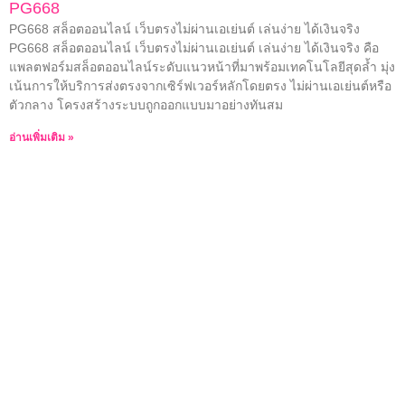
PG668
PG668 สล็อตออนไลน์ เว็บตรงไม่ผ่านเอเย่นต์ เล่นง่าย ได้เงินจริง
PG668 สล็อตออนไลน์ เว็บตรงไม่ผ่านเอเย่นต์ เล่นง่าย ได้เงินจริง คือ
แพลตฟอร์มสล็อตออนไลน์ระดับแนวหน้าที่มาพร้อมเทคโนโลยีสุดล้ำ มุ่ง
เน้นการให้บริการส่งตรงจากเซิร์ฟเวอร์หลักโดยตรง ไม่ผ่านเอเย่นต์หรือ
ตัวกลาง โครงสร้างระบบถูกออกแบบมาอย่างทันสม
อ่านเพิ่มเติม »