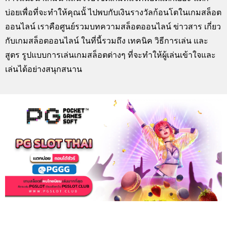
บ่อยเพื่อที่จะทำให้คุณนั้ ไปพบกับเงินรางวัลก้อนโตในเกมสล็อต
ออนไลน์ เราคือศูนย์รวมบทความสล็อตออนไลน์ ข่าวสาร เกี่ยว
กับเกมสล็อตออนไลน์ ในที่นี้รวมถึง เทคนิค วิธีการเล่น และ
สูตร รูปแบบการเล่นเกมสล็อตต่างๆ ที่จะทำให้ผู้เล่นเข้าใจและ
เล่นได้อย่างสนุกสนาน