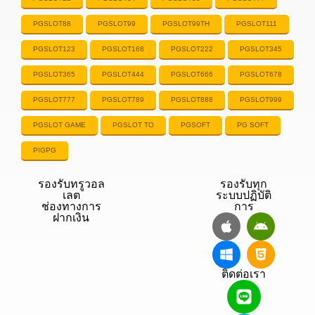
PGSLOT88
PGSLOT99
PGSLOT99TH
PGSLOT111
PGSLOT123
PGSLOT168
PGSLOT222
PGSLOT345
PGSLOT365
PGSLOT444
PGSLOT666
PGSLOT678
PGSLOT777
PGSLOT789
PGSLOT888
PGSLOT999
PGSLOT GAME
PGSLOT TO
PGSOFT
PG SOFT
PIGPG
รองรับทรูวอล
รองรับทุก
เลต
ระบบปฏิบัติ
ช่องทางการ
การ
ฝากเงิน
ติดต่อเรา