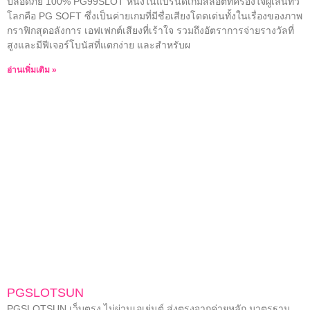
ปลอดภัย 100% PG99SLOT หนึ่งในแบรนด์เกมสล็อตที่ครองใจผู้เล่นทั่ว
โลกคือ PG SOFT ซึ่งเป็นค่ายเกมที่มีชื่อเสียงโดดเด่นทั้งในเรื่องของภาพ
กราฟิกสุดอลังการ เอฟเฟกต์เสียงที่เร้าใจ รวมถึงอัตราการจ่ายรางวัลที่
สูงและมีฟีเจอร์โบนัสที่แตกง่าย และสำหรับผ
อ่านเพิ่มเติม »
PGSLOTSUN
PGSLOTSUN เว็บตรง ไม่ผ่านเอเย่นต์ ส่งตรงจากค่ายหลัก มาตรฐาน