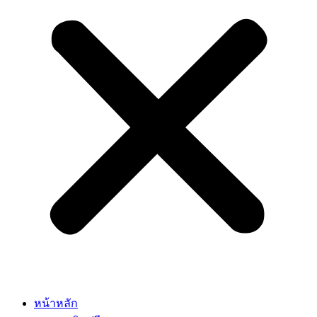
หน้าหลัก