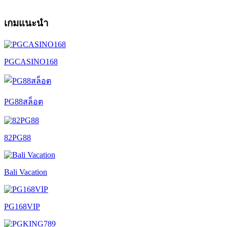
เกมแนะนำ
PGCASINO168
PG88สล็อต
82PG88
Bali Vacation
PG168VIP