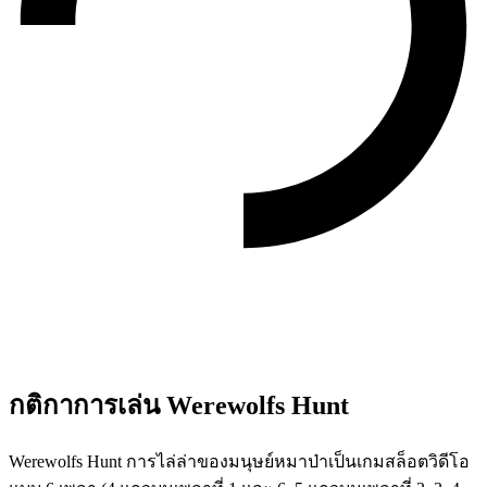
กติกาการเล่น Werewolfs Hunt
Werewolfs Hunt การไล่ล่าของมนุษย์หมาป่าเป็นเกมสล็อตวิดีโอ