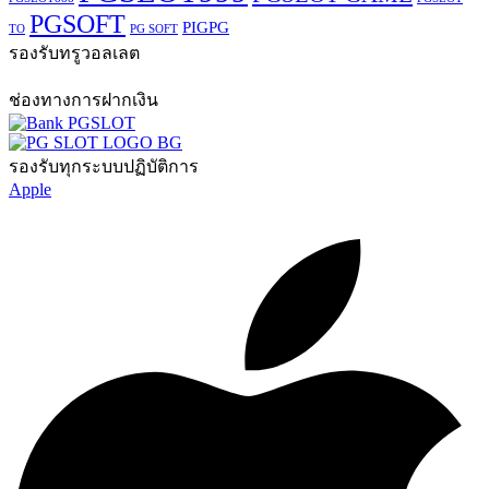
PGSOFT
PIGPG
TO
PG SOFT
รองรับทรูวอลเลต
ช่องทางการฝากเงิน
รองรับทุกระบบปฏิบัติการ
Apple