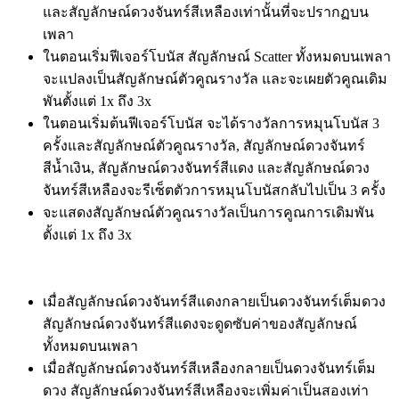
และสัญลักษณ์ดวงจันทร์สีเหลืองเท่านั้นที่จะปรากฏบน
เพลา
ในตอนเริ่มฟีเจอร์โบนัส สัญลักษณ์ Scatter ทั้งหมดบนเพลา
จะแปลงเป็นสัญลักษณ์ตัวคูณรางวัล และจะเผยตัวคูณเดิม
พันตั้งแต่ 1x ถึง 3x
ในตอนเริ่มต้นฟีเจอร์โบนัส จะได้รางวัลการหมุนโบนัส 3
ครั้งและสัญลักษณ์ตัวคูณรางวัล, สัญลักษณ์ดวงจันทร์
สีน้ำเงิน, สัญลักษณ์ดวงจันทร์สีแดง และสัญลักษณ์ดวง
จันทร์สีเหลืองจะรีเซ็ตตัวการหมุนโบนัสกลับไปเป็น 3 ครั้ง
จะแสดงสัญลักษณ์ตัวคูณรางวัลเป็นการคูณการเดิมพัน
ตั้งแต่ 1x ถึง 3x
เมื่อสัญลักษณ์ดวงจันทร์สีแดงกลายเป็นดวงจันทร์เต็มดวง
สัญลักษณ์ดวงจันทร์สีแดงจะดูดซับค่าของสัญลักษณ์
ทั้งหมดบนเพลา
เมื่อสัญลักษณ์ดวงจันทร์สีเหลืองกลายเป็นดวงจันทร์เต็ม
ดวง สัญลักษณ์ดวงจันทร์สีเหลืองจะเพิ่มค่าเป็นสองเท่า