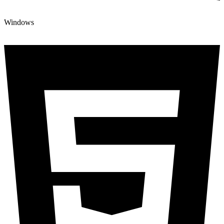
Windows