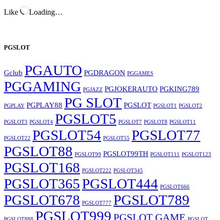
Like
Loading…
PGSLOT
PGAUTO
Gclub
PGDRAGON
PGGAMES
PGGAMING
PGJOKERAUTO
PGKING789
PGJAZZ
PG SLOT
PGPLAY88
PGSLOT
PGPLAY
PGSLOT1
PGSLOT2
PGSLOT5
PGSLOT3
PGSLOT4
PGSLOT7
PGSLOT8
PGSLOT11
PGSLOT54
PGSLOT77
PGSLOT22
PGSLOT55
PGSLOT88
PGSLOT99TH
PGSLOT99
PGSLOT111
PGSLOT123
PGSLOT168
PGSLOT222
PGSLOT345
PGSLOT365
PGSLOT444
PGSLOT666
PGSLOT678
PGSLOT789
PGSLOT777
PGSLOT999
PGSLOT GAME
PGSLOT888
PGSLOT