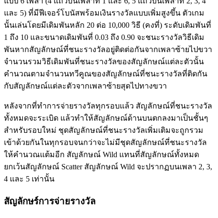
แบบ 6 เพลา (4 แถวบนเพลาที่ 1 และ 6, 5 แถวบนเพลาที่ 2, 3, 4
และ 5) ที่มีฟีเจอร์โบนัสพร้อมเงินรางวัลแบบเพิ่มสูงขึ้น ตัวเกม
นั้นเล่นโดยมีเดิมพันหลัก 20 ต่อ 10,000 วิธี (คงที่) ระดับเดิมพันที่
1 ถึง 10 และขนาดเดิมพันที่ 0.03 ถึง 0.90 จะชนะรางวัลวิธีเดิม
พันหากสัญลักษณ์ที่ชนะรางวัลอยู่ติดต่อกันจากเพลาซ้ายไปขวา
จำนวนรวมวิธีเดิมพันที่ชนะรางวัลของสัญลักษณ์แต่ละตัวนั้น
คำนวณตามจำนวนทวีคูณของสัญลักษณ์ที่ชนะรางวัลที่ติดกัน
กับสัญลักษณ์แต่ละตัวจากเพลาซ้ายสุดไปทางขวา
หลังจากที่ทำการจ่ายรางวัลทุกรอบแล้ว สัญลักษณ์ที่ชนะรางวัล
ทั้งหมดจะระเบิด แล้วทำให้สัญลักษณ์ด้านบนตกลงมาเป็นชั้นๆ
สำหรับรอบใหม่ ชุดสัญลักษณ์ที่ชนะรางวัลเพิ่มเติมจะถูกรวม
เข้าด้วยกันในทุกรอบจนกว่าจะไม่มีชุดสัญลักษณ์ที่ชนะรางวัล
ให้คำนวณแต้มอีก สัญลักษณ์ Wild แทนที่สัญลักษณ์ทั้งหมด
ยกเว้นสัญลักษณ์ Scatter สัญลักษณ์ Wild จะปรากฏบนเพลา 2, 3,
4 และ 5 เท่านั้น
สัญลักษร์การจ่ายรางวัล