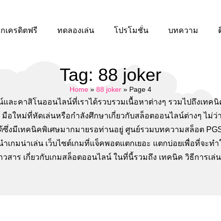
กเครดิตฟรี
ทดลองเล่น
โปรโมชั่น
บทความ
Tag: 88 joker
Home
»
88 joker
»
Page 4
ละคาสิโนออนไลน์ที่เราได้รวบรวมเนื้อหาต่างๆ รวมไปถึงเทคนิคใ
มือใหม่ที่หัดเล่นหรือกำลังศึกษาเกี่ยวกับสล็อตออนไลน์ต่างๆ ไม
็เล่นได้ซึ่งมีเทคนิคพิเศษมากมายรอท่านอยู่ ศูนย์รวมบทความสล็อต
ำเกมน่าเล่น เว็บไซต์เกมที่แจ็คพอตแตกเยอะ แตกบ่อยเพื่อที่จะทำ
าร เกี่ยวกับเกมสล็อตออนไลน์ ในที่นี้รวมถึง เทคนิค วิธีการเล่