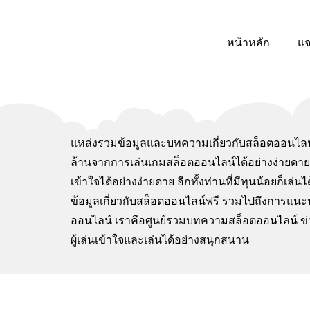
หน้าหลัก
แจ
แหล่งรวมข้อมูลและบทความเกี่ยวกับสล็อตออนไลน์แ
ล้านจากการเล่นเกมสล็อตออนไลน์ได้อย่างง่ายดาย 
เข้าใจได้อย่างง่ายดาย อีกทั้งท่านที่มีทุนน้อยก
ข้อมูลเกี่ยวกับสล็อตออนไลน์ฟรี รวมไปถึงการแนะน
ออนไลน์ เราคือศูนย์รวมบทความสล็อตออนไลน์ ข่าวส
ผู้เล่นเข้าใจและเล่นได้อย่างสนุกสนาน