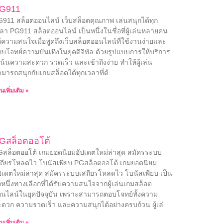
G911
911 สล็อตออนไลน์ เว็บสล็อตคุณภาพ เล่นสนุกได้ทุก
ลา PG911 สล็อตออนไลน์ เป็นหนึ่งในชื่อที่ผู้เล่นหลายคน
้ความสนใจเมื่อพูดถึงเว็บสล็อตออนไลน์ที่ใช้งานง่ายและ
บโจทย์ความบันเทิงในยุคดิจิทัล ด้วยรูปแบบการให้บริการ
่เน้นความสะดวก รวดเร็ว และเข้าถึงง่าย ทำให้ผู้เล่น
มารถสนุกกับเกมสล็อตได้ทุกเวลาที่ต้
านเพิ่มเติม »
Gสล็อตออโต้
สล็อตออโต้ เกมยอดนิยมอัปเดตใหม่ล่าสุด สมัครระบบ
ถียรโหลดไว โบนัสเพียบ PGสล็อตออโต้ เกมยอดนิยม
ปเดตใหม่ล่าสุด สมัครระบบเสถียรโหลดไว โบนัสเพียบ เป็น
กหนึ่งทางเลือกที่ได้รับความสนใจจากผู้เล่นเกมสล็อต
นไลน์ในยุคปัจจุบัน เพราะสามารถตอบโจทย์ทั้งความ
ดวก ความรวดเร็ว และความสนุกได้อย่างครบถ้วน ผู้เล่
านเพิ่มเติม »