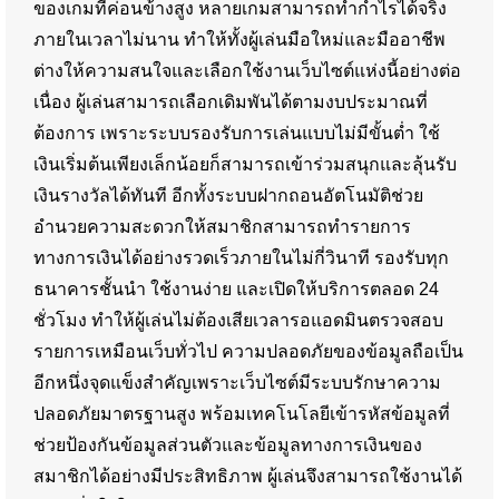
ของเกมที่ค่อนข้างสูง หลายเกมสามารถทำกำไรได้จริง
ภายในเวลาไม่นาน ทำให้ทั้งผู้เล่นมือใหม่และมืออาชีพ
ต่างให้ความสนใจและเลือกใช้งานเว็บไซต์แห่งนี้อย่างต่อ
เนื่อง ผู้เล่นสามารถเลือกเดิมพันได้ตามงบประมาณที่
ต้องการ เพราะระบบรองรับการเล่นแบบไม่มีขั้นต่ำ ใช้
เงินเริ่มต้นเพียงเล็กน้อยก็สามารถเข้าร่วมสนุกและลุ้นรับ
เงินรางวัลได้ทันที อีกทั้งระบบฝากถอนอัตโนมัติช่วย
อำนวยความสะดวกให้สมาชิกสามารถทำรายการ
ทางการเงินได้อย่างรวดเร็วภายในไม่กี่วินาที รองรับทุก
ธนาคารชั้นนำ ใช้งานง่าย และเปิดให้บริการตลอด 24
ชั่วโมง ทำให้ผู้เล่นไม่ต้องเสียเวลารอแอดมินตรวจสอบ
รายการเหมือนเว็บทั่วไป ความปลอดภัยของข้อมูลถือเป็น
อีกหนึ่งจุดแข็งสำคัญเพราะเว็บไซต์มีระบบรักษาความ
ปลอดภัยมาตรฐานสูง พร้อมเทคโนโลยีเข้ารหัสข้อมูลที่
ช่วยป้องกันข้อมูลส่วนตัวและข้อมูลทางการเงินของ
สมาชิกได้อย่างมีประสิทธิภาพ ผู้เล่นจึงสามารถใช้งานได้