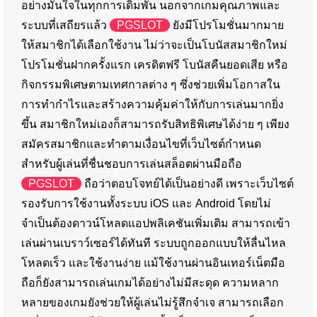
อย่างมั่นใจในทุกการเดิมพัน นอกจากเกมคุณภาพและ
ระบบที่เสถียรแล้ว
PGSLOT
ยังมีโปรโมชั่นมากมาย
ให้สมาชิกได้เลือกใช้งาน ไม่ว่าจะเป็นโบนัสสมาชิกใหม่
โปรโมชั่นฝากครั้งแรก เครดิตฟรี โบนัสคืนยอดเสีย หรือ
กิจกรรมพิเศษตามเทศกาลต่าง ๆ ซึ่งช่วยเพิ่มโอกาสใน
การทำกำไรและสร้างความคุ้มค่าให้กับการเล่นมากยิ่ง
ขึ้น สมาชิกใหม่เองก็สามารถรับสิทธิพิเศษได้ง่าย ๆ เพียง
สมัครสมาชิกและทำตามเงื่อนไขที่เว็บไซต์กำหนด
สำหรับผู้เล่นที่ชื่นชอบการเล่นสล็อตผ่านมือถือ
PGSLOT
ถือว่าตอบโจทย์ได้เป็นอย่างดี เพราะเว็บไซต์
รองรับการใช้งานทั้งระบบ iOS และ Android โดยไม่
จำเป็นต้องดาวน์โหลดแอปพลิเคชันเพิ่มเติม สามารถเข้า
เล่นผ่านเบราว์เซอร์ได้ทันที ระบบถูกออกแบบให้ลื่นไหล
โหลดเร็ว และใช้งานง่าย แม้ใช้งานผ่านอินเทอร์เน็ตมือ
ถือก็ยังสามารถเล่นเกมได้อย่างไม่มีสะดุด ความหลาก
หลายของเกมยังช่วยให้ผู้เล่นไม่รู้สึกจำเจ สามารถเลือก