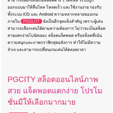
สามารถเลือกเล่นเกมสล็อตต่าง ๆ ได้ทันที ระบบถูก
ออกแบบมาให้ลื่นไหล โหลดเร็ว และใช้งานง่าย รองรับ
ทั้งระบบ iOS และ Android ความหลากหลายของเกม
ภายใน
PGSLOT
ยังเป็นอีกจุดแข็งสำคัญ เพราะผู้เล่น
สามารถเลือกเล่นได้ตามความต้องการ ไม่ว่าจะเป็นสล็อต
สายแตกง่ายโบนัสเยอะ สล็อตแจ็คพอต หรือสล็อตที่เน้น
ความสนุกและภาพกราฟิกสุดอลังการ ทำให้ไม่มีความ
จำเจ และสามารถเปลี่ยนเกมเล่นได้ตลอดเวลา
PGCITY สล็อตออนไลน์ภาพ
สวย แจ็คพอตแตกง่าย โปรโม
ชั่นมีให้เลือกมากมาย