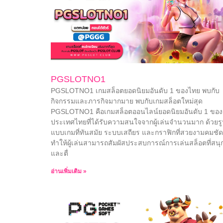
PGSLOTNO1
PGSLOTNO1 เกมสล็อตยอดนิยมอันดับ 1 ของไทย พบกับ
กิจกรรมและภารกิจมากมาย พบกับเกมสล็อตใหม่สุด
PGSLOTNO1 คือเกมสล็อตออนไลน์ยอดนิยมอันดับ 1 ของ
ประเทศไทยที่ได้รับความสนใจจากผู้เล่นจำนวนมาก ด้วยร
แบบเกมที่ทันสมัย ระบบเสถียร และกราฟิกที่สวยงามคมชัด
ทำให้ผู้เล่นสามารถสัมผัสประสบการณ์การเล่นสล็อตที่สนุ
และตื่
อ่านเพิ่มเติม »