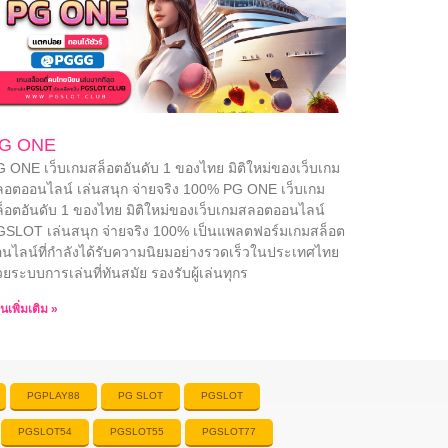
G ONE
 ONE เว็บเกมสล็อตอันดับ 1 ของไทย มิติใหม่ของเว็บเกม
อตออนไลน์ เล่นสนุก จ่ายจริง 100% PG ONE เว็บเกม
็อตอันดับ 1 ของไทย มิติใหม่ของเว็บเกมสลอตออนไลน์
GSLOT เล่นสนุก จ่ายจริง 100% เป็นแพลตฟอร์มเกมสล็อต
นไลน์ที่กำลังได้รับความนิยมอย่างรวดเร็วในประเทศไทย
วยระบบการเล่นที่ทันสมัย รองรับผู้เล่นทุกร
านเพิ่มเติม »
PGPLAY88
PG SLOT
PGSLOT
PGSLOT54
PGSLOT55
PGSLOT77