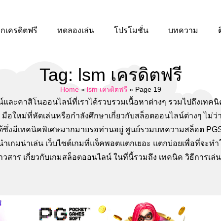
กเครดิตฟรี
ทดลองเล่น
โปรโมชั่น
บทความ
Tag: lsm เครดิตฟรี
Home
»
lsm เครดิตฟรี
»
Page 19
ละคาสิโนออนไลน์ที่เราได้รวบรวมเนื้อหาต่างๆ รวมไปถึงเทคนิคใ
มือใหม่ที่หัดเล่นหรือกำลังศึกษาเกี่ยวกับสล็อตออนไลน์ต่างๆ ไม
็เล่นได้ซึ่งมีเทคนิคพิเศษมากมายรอท่านอยู่ ศูนย์รวมบทความสล็อต
ำเกมน่าเล่น เว็บไซต์เกมที่แจ็คพอตแตกเยอะ แตกบ่อยเพื่อที่จะทำ
าร เกี่ยวกับเกมสล็อตออนไลน์ ในที่นี้รวมถึง เทคนิค วิธีการเล่