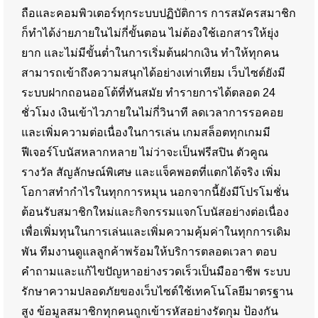
ถือและคอมพิวเตอร์ทุกระบบปฏิบัติการ การสมัครสมาชิก
ก็ทำได้ง่ายภายในไม่กี่ขั้นตอน ไม่ต้องใช้เอกสารให้ยุ่ง
ยาก และไม่มีขั้นต่ำในการเริ่มต้นฝากเงิน ทำให้ทุกคน
สามารถเข้าถึงความสนุกได้อย่างเท่าเทียม เว็บไซต์ยังมี
ระบบฝากถอนออโต้ที่ทันสมัย ทำรายการได้ตลอด 24
ชั่วโมง เงินเข้าไวภายในไม่กี่วินาที ลดเวลาการรอคอย
และเพิ่มความต่อเนื่องในการเล่น เกมสล็อตทุกเกมมี
ฟีเจอร์โบนัสหลากหลาย ไม่ว่าจะเป็นฟรีสปิน ตัวคูณ
รางวัล สัญลักษณ์พิเศษ และแจ็คพอตที่แตกได้จริง เพิ่ม
โอกาสทำกำไรในทุกการหมุน นอกจากนี้ยังมีโปรโมชั่น
ต้อนรับสมาชิกใหม่และกิจกรรมแจกโบนัสอย่างต่อเนื่อง
เพื่อเพิ่มทุนในการเล่นและเพิ่มความคุ้มค่าในทุกการเดิม
พัน ทีมงานดูแลลูกค้าพร้อมให้บริการตลอดเวลา ตอบ
คำถามและแก้ไขปัญหาอย่างรวดเร็วเป็นมืออาชีพ ระบบ
รักษาความปลอดภัยของเว็บไซต์ใช้เทคโนโลยีมาตรฐาน
สูง ข้อมูลสมาชิกทุกคนถูกเข้ารหัสอย่างรัดกุม ป้องกัน