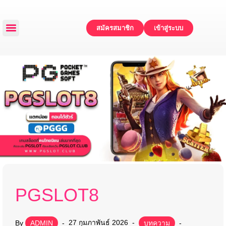
สมัครสมาชิก
เข้าสู่ระบบ
หน้าหลัก
แจกเครดิตฟรี
ทดลองเล่น
โปรโมชั่น
ติดต่อเรา
PGSLOT8
27 กุมภาพันธ์ 2026
By
ADMIN
บทความ