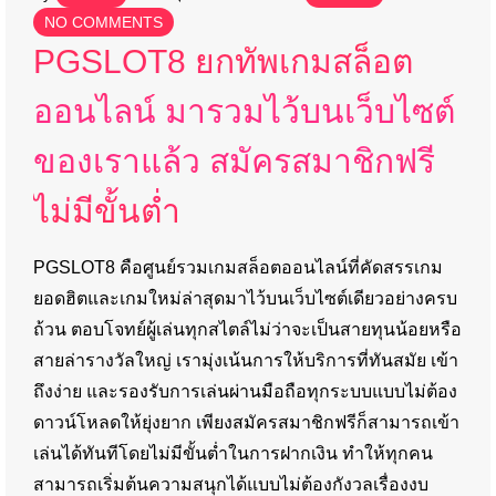
NO COMMENTS
PGSLOT8 ยกทัพเกมสล็อต
ออนไลน์ มารวมไว้บนเว็บไซต์
ของเราแล้ว สมัครสมาชิกฟรี
ไม่มีขั้นต่ำ
PGSLOT8 คือศูนย์รวมเกมสล็อตออนไลน์ที่คัดสรรเกม
ยอดฮิตและเกมใหม่ล่าสุดมาไว้บนเว็บไซต์เดียวอย่างครบ
ถ้วน ตอบโจทย์ผู้เล่นทุกสไตล์ไม่ว่าจะเป็นสายทุนน้อยหรือ
สายล่ารางวัลใหญ่ เรามุ่งเน้นการให้บริการที่ทันสมัย เข้า
ถึงง่าย และรองรับการเล่นผ่านมือถือทุกระบบแบบไม่ต้อง
ดาวน์โหลดให้ยุ่งยาก เพียงสมัครสมาชิกฟรีก็สามารถเข้า
เล่นได้ทันทีโดยไม่มีขั้นต่ำในการฝากเงิน ทำให้ทุกคน
สามารถเริ่มต้นความสนุกได้แบบไม่ต้องกังวลเรื่องงบ