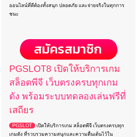
ออนไลน์ที่ดีต้องทั้งสนุก ปลอดภัย และจ่ายจริงในทุกการ
ชนะ
PGSLOT8 เปิดให้บริการเกม
สล็อตพีจี เว็บตรงครบทุกเกม
ดัง พร้อมระบบทดลองเล่นฟรีที่
เสถียร
PGSLOT
เปิดให้บริการเกม สล็อตพีจี เว็บตรงครบทุก
เกมดัง ที่รวบรวมความสนุกและความตื่นเต้นไว้ใน