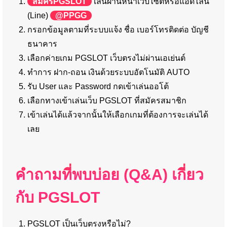
สมัครPGSLOT
เล่นผ่านหน้าเว็บไซต์หรือแอดไลน์
(Line)
@PPGG
กรอกข้อมูลตามที่ระบบแจ้ง ชื่อ เบอร์โทรติดต่อ บัญชี
ธนาคาร
เลือกค่ายเกม PGSLOT เว็บตรงไม่ผ่านเอเย่นต์
ทำการ ฝาก-ถอน เงินด้วยระบบอัตโนมัติ AUTO
รับ User และ Password กดเข้าเล่นออโต้
เลือกทางเข้าเล่นเว็บ PGSLOT ที่สมัครสมาชิก
เข้าเล่นได้แล้วจากนั้นให้เลือกเกมที่ต้องการจะเล่นได้
เลย
คำถามที่พบบ่อย (Q&A) เกี่ยว
กับ PGSLOT
PGSLOT เป็นเว็บตรงหรือไม่?