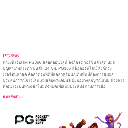
PG356
ทางเข้าอัปเดต PG356 สล็อตออนไลน์ ลิงก์ตรงเวอร์ชันล่าสุด หมด
ปัญหาเกมกระตุก ปั่นลื่น 24 ชม. PG356 สล็อตออนไลน์ ลิงก์ตรง
เวอร์ชันล่าสุด คือคำตอบที่ดีที่สุดสำหรับนักเดิมพันที่ต้องการสัมผัส
ประสบการณ์การเล่นเกมสล็อตระดับพรีเมียมอย่างสมบูรณ์แบบ ด้วยการ
พัฒนาระบบทางเข้าใหม่ทั้งหมดเพื่อเพิ่มประสิทธิภาพการเชื่อ
อ่านเพิ่มเติม »