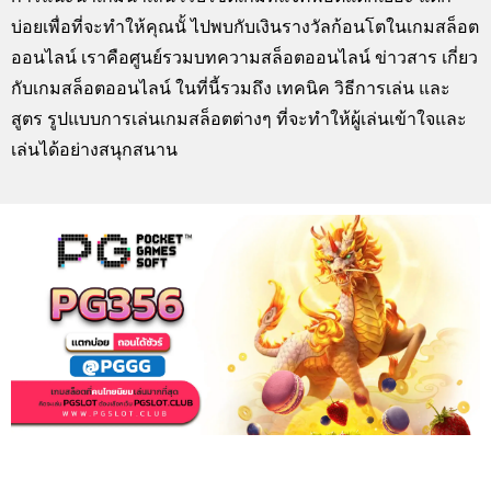
บ่อยเพื่อที่จะทำให้คุณนั้ ไปพบกับเงินรางวัลก้อนโตในเกมสล็อต
ออนไลน์ เราคือศูนย์รวมบทความสล็อตออนไลน์ ข่าวสาร เกี่ยว
กับเกมสล็อตออนไลน์ ในที่นี้รวมถึง เทคนิค วิธีการเล่น และ
สูตร รูปแบบการเล่นเกมสล็อตต่างๆ ที่จะทำให้ผู้เล่นเข้าใจและ
เล่นได้อย่างสนุกสนาน