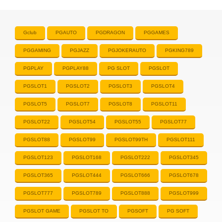
Gclub
PGAUTO
PGDRAGON
PGGAMES
PGGAMING
PGJAZZ
PGJOKERAUTO
PGKING789
PGPLAY
PGPLAY88
PG SLOT
PGSLOT
PGSLOT1
PGSLOT2
PGSLOT3
PGSLOT4
PGSLOT5
PGSLOT7
PGSLOT8
PGSLOT11
PGSLOT22
PGSLOT54
PGSLOT55
PGSLOT77
PGSLOT88
PGSLOT99
PGSLOT99TH
PGSLOT111
PGSLOT123
PGSLOT168
PGSLOT222
PGSLOT345
PGSLOT365
PGSLOT444
PGSLOT666
PGSLOT678
PGSLOT777
PGSLOT789
PGSLOT888
PGSLOT999
PGSLOT GAME
PGSLOT TO
PGSOFT
PG SOFT