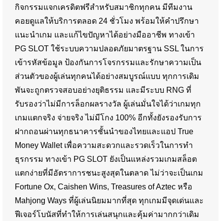
กิจกรรมแจกเครดิตฟรีสำหรับสมาชิกทุกคน มีทีมงาน
คอยดูแลให้บริการตลอด 24 ชั่วโมง พร้อมให้คำปรึกษา
แนะนำเกม และแก้ไขปัญหาได้อย่างมืออาชีพ ทางเข้า
PG SLOT ใช้ระบบความปลอดภัยมาตรฐาน SSL ในการ
เข้ารหัสข้อมูล ป้องกันการโจรกรรมและรักษาความเป็น
ส่วนตัวของผู้เล่นทุกคนได้อย่างสมบูรณ์แบบ ทุกการเดิม
พันจะถูกตรวจสอบอย่างยุติธรรม และมีระบบ RNG ที่
รับรองว่าไม่มีการล็อกผลรางวัล ผู้เล่นมั่นใจได้ว่าเกมทุก
เกมแตกจริง จ่ายจริง ไม่มีโกง 100% อีกทั้งยังรองรับการ
ฝากถอนผ่านทุกธนาคารชั้นนำของไทยและแอป True
Money Wallet เพื่อความสะดวกและรวดเร็วในการทำ
ธุรกรรม ทางเข้า PG SLOT ยังเป็นแหล่งรวมเกมสล็อต
แตกง่ายที่มีอัตราการชนะสูงสุดในตลาด ไม่ว่าจะเป็นเกม
Fortune Ox, Caishen Wins, Treasures of Aztec หรือ
Mahjong Ways ที่ผู้เล่นนิยมมากที่สุด ทุกเกมมีจุดเด่นและ
ฟีเจอร์โบนัสที่ทำให้การเล่นสนุกและคุ้มค่ามากกว่าเดิม