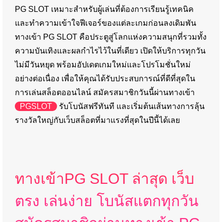
PG SLOT เหมาะสำหรับผู้เล่นที่ต้องการเรียนรู้เทคนิค
และทำความเข้าใจฟีเจอร์ของแต่ละเกมก่อนลงเดิมพัน
ทางเข้า PG SLOT คือประตูสู่โลกแห่งความสนุกที่รวมทั้ง
ความบันเทิงและผลกำไรไว้ในที่เดียว เปิดให้บริการทุกวัน
ไม่มีวันหยุด พร้อมอัปเดตเกมใหม่และโปรโมชั่นใหม่
อย่างต่อเนื่อง เพื่อให้คุณได้รับประสบการณ์ที่ดีที่สุดใน
การเล่นสล็อตออนไลน์ สมัครสมาชิกวันนี้ผ่านทางเข้า
PGSLOT
รับโบนัสฟรีทันที และเริ่มต้นเส้นทางการลุ้น
รางวัลใหญ่กับเว็บสล็อตที่มาแรงที่สุดในปีนี้ได้เลย
ทางเข้าPG SLOT ล่าสุด เว็บ
ตรง เล่นง่าย โบนัสแตกทุกวัน