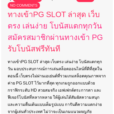
NO COMMENTS
ทางเข้าPG SLOT ล่าสุด เว็บ
ตรง เล่นง่าย โบนัสแตกทุกวัน
สมัครสมาชิกผ่านทางเข้า PG
รับโบนัสฟรีทันที
ทางเข้าPG SLOT ล่าสุด เว็บตรง เล่นง่าย โบนัสแตกทุก
วัน มอบประสบการณ์การเล่นสล็อตออนไลน์ที่ดีที่สุดใน
ตอนนี้ เว็บตรงไม่ผ่านเอเย่นต์ที่รวมเกมสล็อตคุณภาพจาก
ค่าย PG SLOT ไว้มากที่สุด ทุกเกมถูกออกแบบด้วย
กราฟิกระดับ HD สวยสมจริง เอฟเฟกต์ตระการตา และ
ฟีเจอร์โบนัสที่หลากหลาย ให้ผู้เล่นได้สัมผัสความสนุก
และความตื่นเต้นแบบเต็มรูปแบบ การันตีความแตกง่าย
จากผู้เล่นทั่วประเทศ ไม่ว่าจะเป็นเกมแนวผจญภัย