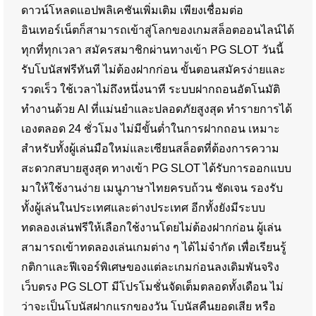
ดาวน์โหลดแอปพลิเคชันเพิ่มเติม เพียงเชื่อมต่อ
อินเทอร์เน็ตก็สามารถเข้าสู่โลกของเกมสล็อตออนไลน์ได้
ทุกที่ทุกเวลา สมัครสมาชิกผ่านทางเข้า PG SLOT วันนี้
รับโบนัสฟรีทันที ไม่ต้องฝากก่อน ขั้นตอนสมัครง่ายและ
รวดเร็ว ใช้เวลาไม่ถึงหนึ่งนาที ระบบฝากถอนอัตโนมัติ
ทำงานด้วย AI ที่แม่นยำและปลอดภัยสูงสุด ทำรายการได้
เองตลอด 24 ชั่วโมง ไม่มีขั้นต่ำในการฝากถอน เหมาะ
สำหรับทั้งผู้เล่นมือใหม่และเซียนสล็อตที่ต้องการความ
สะดวกสบายสูงสุด ทางเข้า PG SLOT ได้รับการออกแบบ
มาให้ใช้งานง่าย เมนูภาษาไทยครบถ้วน ชัดเจน รองรับ
ทั้งผู้เล่นในประเทศและต่างประเทศ อีกทั้งยังมีระบบ
ทดลองเล่นฟรีให้เลือกใช้งานโดยไม่ต้องฝากก่อน ผู้เล่น
สามารถเข้าทดลองเล่นเกมต่าง ๆ ได้ไม่จำกัด เพื่อเรียนรู้
กติกาและฟีเจอร์พิเศษของแต่ละเกมก่อนลงเดิมพันจริง
เว็บตรง PG SLOT มีโปรโมชั่นจัดเต็มตลอดทั้งเดือน ไม่
ว่าจะเป็นโบนัสฝากแรกของวัน โบนัสคืนยอดเสีย หรือ