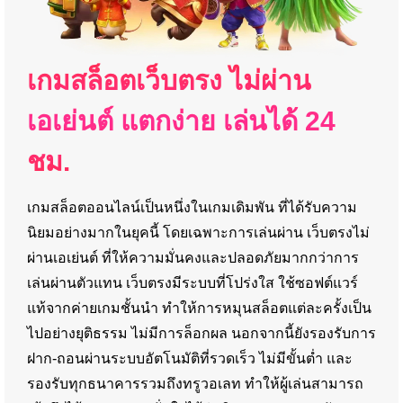
เกมสล็อตเว็บตรง ไม่ผ่าน
เอเย่นต์ แตกง่าย เล่นได้ 24
ชม.
เกมสล็อตออนไลน์เป็นหนึ่งในเกมเดิมพัน ที่ได้รับความ
นิยมอย่างมากในยุคนี้ โดยเฉพาะการเล่นผ่าน เว็บตรงไม่
ผ่านเอเย่นต์ ที่ให้ความมั่นคงและปลอดภัยมากกว่าการ
เล่นผ่านตัวแทน เว็บตรงมีระบบที่โปร่งใส ใช้ซอฟต์แวร์
แท้จากค่ายเกมชั้นนำ ทำให้การหมุนสล็อตแต่ละครั้งเป็น
ไปอย่างยุติธรรม ไม่มีการล็อกผล นอกจากนี้ยังรองรับการ
ฝาก-ถอนผ่านระบบอัตโนมัติที่รวดเร็ว ไม่มีขั้นต่ำ และ
รองรับทุกธนาคารรวมถึงทรูวอเลท ทำให้ผู้เล่นสามารถ