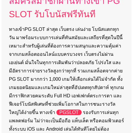
สมัครสมาชิกผ่านทางเข้า PG
SLOT รับโบนัสฟรีทันที
ทางเข้าPG SLOT ล่าสุด เว็บตรง เล่นง่าย โบนัสแตกทุก
วัน มาพร้อมระบบการเล่นที่ทันสมัยและเสถียรที่สุดในปีนี้
เหมาะสำหรับผู้เล่นที่ต้องการความสนุกและความคุ้มค่า
จากเกมสล็อตออนไลน์แบบครบวงจร เว็บตรงไม่ผ่าน
เอเย่นต์ มั่นใจในทุกการเดิมพันว่าปลอดภัย โปร่งใส และ
มีอัตราการจ่ายรางวัลสูงกว่าทุกที่ รวมเกมสล็อตจากค่าย
PG SLOT มากกว่า 1,000 เกมให้เลือกเล่นได้ไม่จำกัด ทั้ง
เกมยอดนิยมและเกมใหม่ล่าสุดที่อัปเดตทุกสัปดาห์ ทุกเกม
มีกราฟิกสวยคมระดับ Full HD เอฟเฟกต์ตระการตา และ
ฟีเจอร์โบนัสพิเศษที่ช่วยเพิ่มโอกาสในการชนะรางวัล
ใหญ่ได้ง่ายขึ้น ทางเข้า
PGSLOT
รองรับการเล่นทุก
แพลตฟอร์ม ไม่ว่าจะเป็นมือถือ แท็บเล็ต หรือคอมพิวเตอร์
ทั้งระบบ iOS และ Android เล่นได้ทันทีโดยไม่ต้อง