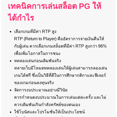
เทคนิคการเล่นสล็อต PG ให้
ได้กำไร
เลือกเกมที่มีค่า RTP สูง
RTP (Return to Player) คืออัตราการจ่ายเงินคืนให้
กับผู้เล่น ควรเลือกเกมสล็อตที่มีค่า RTP สูงกว่า 96%
เพื่อเพิ่มโอกาสในการชนะ
ทดลองเล่นก่อนเดิมพันจริง
หลายเว็บมีโหมดทดลองเล่นให้ผู้เล่นสามารถลองเล่น
เกมได้ฟรี ซึ่งเป็นวิธีที่ดีในการศึกษากติกาและฟีเจอร์
ของเกมก่อนลงทุนจริง
จัดการงบประมาณอย่างมีวินัย
ควรกำหนดงบประมาณในการเล่นแต่ละครั้ง และไม่
ควรเดิมพันเกินกำลังทรัพย์ของตนเอง
ใช้โบนัสและโปรโมชั่นให้เป็นประโยชน์