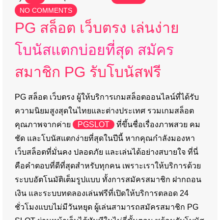
NO COMMENTS
PG สล็อต เว็บตรง เล่นง่าย
โบนัสแตกบ่อยที่สุด สมัคร
สมาชิก PG รับโบนัสฟรี
PG สล็อต เว็บตรง ผู้ให้บริการเกมสล็อตออนไลน์ที่ได้รับ
ความนิยมสูงสุดในไทยและต่างประเทศ รวมเกมสล็อต
คุณภาพจากค่าย
PGSLOT
ที่ขึ้นชื่อเรื่องภาพสวย คม
ชัด และโบนัสแตกง่ายที่สุดในปีนี้ หากคุณกำลังมองหา
เว็บสล็อตที่มั่นคง ปลอดภัย และเล่นได้อย่างสบายใจ ที่นี่
คือคำตอบที่ดีที่สุดสำหรับทุกคน เพราะเราให้บริการด้วย
ระบบอัตโนมัติเต็มรูปแบบ ทั้งการสมัครสมาชิก ฝากถอน
เงิน และระบบทดลองเล่นฟรีที่เปิดให้บริการตลอด 24
ชั่วโมงแบบไม่มีวันหยุด ผู้เล่นสามารถสมัครสมาชิก PG