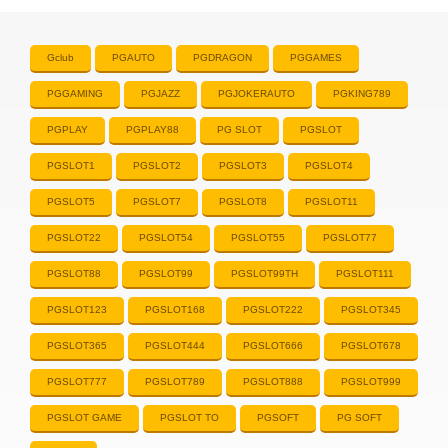
Gclub
PGAUTO
PGDRAGON
PGGAMES
PGGAMING
PGJAZZ
PGJOKERAUTO
PGKING789
PGPLAY
PGPLAY88
PG SLOT
PGSLOT
PGSLOT1
PGSLOT2
PGSLOT3
PGSLOT4
PGSLOT5
PGSLOT7
PGSLOT8
PGSLOT11
PGSLOT22
PGSLOT54
PGSLOT55
PGSLOT77
PGSLOT88
PGSLOT99
PGSLOT99TH
PGSLOT111
PGSLOT123
PGSLOT168
PGSLOT222
PGSLOT345
PGSLOT365
PGSLOT444
PGSLOT666
PGSLOT678
PGSLOT777
PGSLOT789
PGSLOT888
PGSLOT999
PGSLOT GAME
PGSLOT TO
PGSOFT
PG SOFT