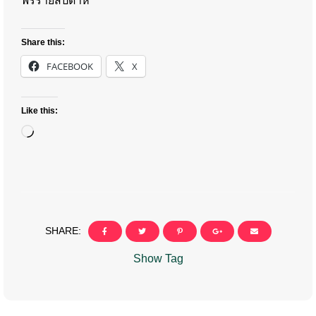
ฟรีรายสัปดาห์
Share this:
FACEBOOK
X
Like this:
SHARE:
Show Tag