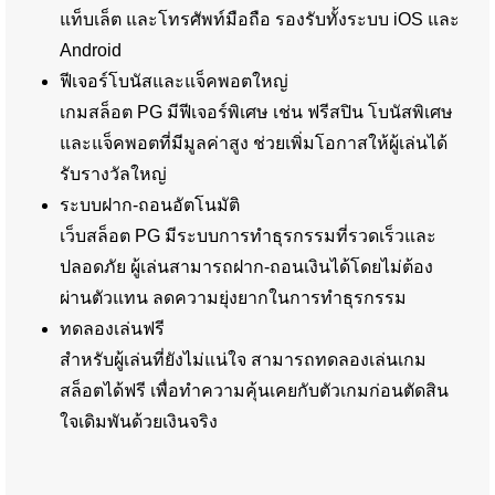
แท็บเล็ต และโทรศัพท์มือถือ รองรับทั้งระบบ iOS และ
Android
ฟีเจอร์โบนัสและแจ็คพอตใหญ่
เกมสล็อต PG มีฟีเจอร์พิเศษ เช่น ฟรีสปิน โบนัสพิเศษ
และแจ็คพอตที่มีมูลค่าสูง ช่วยเพิ่มโอกาสให้ผู้เล่นได้
รับรางวัลใหญ่
ระบบฝาก-ถอนอัตโนมัติ
เว็บสล็อต PG มีระบบการทำธุรกรรมที่รวดเร็วและ
ปลอดภัย ผู้เล่นสามารถฝาก-ถอนเงินได้โดยไม่ต้อง
ผ่านตัวแทน ลดความยุ่งยากในการทำธุรกรรม
ทดลองเล่นฟรี
สำหรับผู้เล่นที่ยังไม่แน่ใจ สามารถทดลองเล่นเกม
สล็อตได้ฟรี เพื่อทำความคุ้นเคยกับตัวเกมก่อนตัดสิน
ใจเดิมพันด้วยเงินจริง