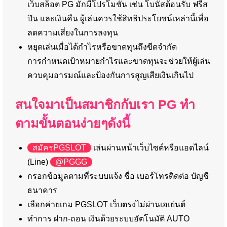
เว็บสล็อต PG มักมีโปรโมชั่น เช่น โบนัสต้อนรับ ฟรีส
ปิน และเงินคืน ผู้เล่นควรใช้สิทธิประโยชน์เหล่านี้เพื่อ
ลดความเสี่ยงในการลงทุน
หยุดเล่นเมื่อได้กำไรหรือขาดทุนถึงขีดจำกัด
การกำหนดเป้าหมายกำไรและขาดทุนจะช่วยให้ผู้เล่น
ควบคุมอารมณ์และป้องกันการสูญเสียเงินเกินไป
สนใจมาเป็นสมาชิกกับเรา PG ทำ
ตามขั้นตอนง่ายๆดังนี้
สมัครPGSLOT
เล่นผ่านหน้าเว็บไซต์หรือแอดไลน์
(Line)
@PGGG
กรอกข้อมูลตามที่ระบบแจ้ง ชื่อ เบอร์โทรติดต่อ บัญชี
ธนาคาร
เลือกค่ายเกม PGSLOT เว็บตรงไม่ผ่านเอเย่นต์
ทำการ ฝาก-ถอน เงินด้วยระบบอัตโนมัติ AUTO