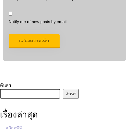
Notify me of new posts by email.
ค้นหา
ค้นหา
เรื่องล่าสุด
สล๊อตพีจี