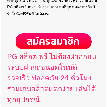
ค่าที่สุดในตอนนี้ มาร่วมลุ้นแจ็กพอตและสร้างรายได้กับ
PG สล็อตเว็บตรง เล่นง่าย แตกบ่อยที่สุด สมัครเลยวันนี้
รับโบนัสฟรีทันที ไม่ต้องรอ!
PG สล็อต ฟรี ไม่ต้องฝากก่อน
ระบบฝากถอนอัตโนมัติ
รวดเร็ว ปลอดภัย 24 ชั่วโมง
รวมเกมสล็อตแตกง่าย เล่นได้
ทุกอุปกรณ์