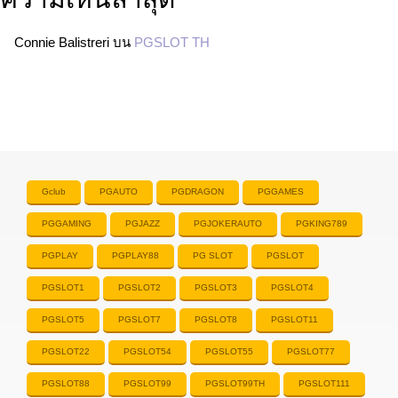
Connie Balistreri
บน
PGSLOT TH
Gclub
PGAUTO
PGDRAGON
PGGAMES
PGGAMING
PGJAZZ
PGJOKERAUTO
PGKING789
PGPLAY
PGPLAY88
PG SLOT
PGSLOT
PGSLOT1
PGSLOT2
PGSLOT3
PGSLOT4
PGSLOT5
PGSLOT7
PGSLOT8
PGSLOT11
PGSLOT22
PGSLOT54
PGSLOT55
PGSLOT77
PGSLOT88
PGSLOT99
PGSLOT99TH
PGSLOT111