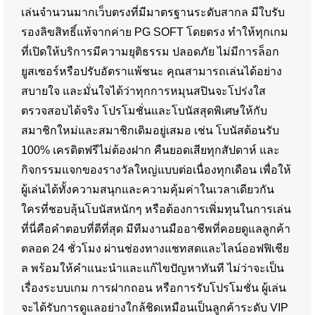
เล่นจำนวนมากเว็บตรงที่มีมาตรฐานระดับสากล มีใบรับ
รองลิขสิทธิ์แท้จากค่าย PG SOFT โดยตรง ทำให้ทุกเกม
ที่เปิดให้บริการมีความยุติธรรม ปลอดภัย ไม่มีการล็อก
ยูสเซอร์หรือปรับอัตราแพ้ชนะ คุณสามารถเล่นได้อย่าง
สบายใจ และมั่นใจได้ว่าทุกการหมุนสปินจะโปร่งใส
ตรวจสอบได้จริง โปรโมชั่นและโบนัสสุดพิเศษให้กับ
สมาชิกใหม่และสมาชิกเดิมอยู่เสมอ เช่น โบนัสต้อนรับ
100% เครดิตฟรีไม่ต้องฝาก คืนยอดเสียทุกสัปดาห์ และ
กิจกรรมแจกของรางวัลใหญ่แบบต่อเนื่องทุกเดือน เพื่อให้
ผู้เล่นได้ทั้งความสนุกและความคุ้มค่าในเวลาเดียวกัน
ใครที่ชอบลุ้นโบนัสหนักๆ หรือต้องการเพิ่มทุนในการเล่น
ที่นี่คือคำตอบที่ดีที่สุด มีทีมงานมืออาชีพที่คอยดูแลลูกค้า
ตลอด 24 ชั่วโมง ผ่านช่องทางแชทสดและไลน์ออฟฟิเชีย
ล พร้อมให้คำแนะนำและแก้ไขปัญหาทันที ไม่ว่าจะเป็น
เรื่องระบบเกม การฝากถอน หรือการรับโปรโมชั่น ผู้เล่น
จะได้รับการดูแลอย่างใกล้ชิดเหมือนเป็นลูกค้าระดับ VIP