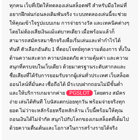
ทุกคน เว็บที่เปิดให้ทดลองเล่นสล็อตฟรี สำหรับมือใหม่ที่
อยากฝึกฝนก่อนลงเดิมพันจริง ระบบทดลองเล่นนี้จะช่วย
ให้คุณเข้าใจรูปแบบเกม การจ่ายรางวัล และเทคนิคต่างๆ
โดยไม่ต้องเสียเงินแม้แต่บาทเดียว เมื่อพร้อมแล้วก็
สามารถสมัครสมาชิกจริงเพื่อเริ่มเล่นและทำกำไรได้
ทันที ตัวเลือกอันดับ 1 ที่ตอบโจทย์ทุกความต้องการ ทั้งใน
ด้านความสะดวก ความปลอดภัย ความคุ้มค่า และความ
สนุกที่ครบจบในเว็บเดียว ด้วยมาตรฐานระดับสากลและ
ชื่อเสียงที่ได้รับการยอมรับจากผู้เล่นทั่วประเทศ เว็บสล็อต
ออนไลน์ที่มั่นคง เชื่อถือได้ มีระบบฝากถอนไม่มีขั้นต่ำ
และให้บริการเกมจากค่าย
PGSLOT
โดยตรง สมัคร
ง่าย เล่นได้ทันที โบนัสแตกบ่อยทุกวัน พร้อมจ่ายจริงทุก
ยอด ไม่ว่าจะหลักร้อยหรือหลักล้าน เว็บนี้พร้อมให้คุณ
ถอนเงินได้ไม่จำกัด สนุกไปกับโลกของเกมสล็อตที่เต็มไป
ด้วยความตื่นเต้นและโอกาสในการสร้างรายได้จริง