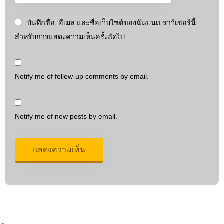
บันทึกชื่อ, อีเมล และชื่อเว็บไซต์ของฉันบนเบราว์เซอร์นี้
สำหรับการแสดงความเห็นครั้งถัดไป
Notify me of follow-up comments by email.
Notify me of new posts by email.