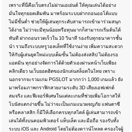
เพราะที่นี่คือเว็บตรงไม่ผ่านเอเย่นต์ ให้คุณเล่นได้อย่าง
มั่นใจทุกยอดเดิมพัน มาพร้อมระบบฝากถอนออโต้แบบ
ไม่มีขั้นต่ำ ช่วยให้ผู้เล่นทุกระดับสามารถเข้ามาร่วมสนุก
ได้ง่าย ไม่ว่าจะมีทุนน้อยหรือทุนมากก็สามารถเริ่มต้นได้
ทันที ฝากถอนรวดเร็วใน 10 วินาที รองรับทุกธนาคารชั้น
นำ รวมถึงระบบทรูวอลเล็ทที่ใช้งานง่าย เพิ่มความสะดวก
ให้กับผู้เล่นยุคใหม่แบบเต็มขั้น ไม่ต้องส่งสลิป ไม่ต้องรอ
แอดมิน ทุกอย่างจัดการได้ด้วยตัวเองผ่านหน้าเว็บเพียง
คลิกเดียว นเว็บยอดฮิตของนักเล่นสล็อตในไทย เพราะ
นอกจากจะรวมเกม PGSLOT มากกว่า 1,000 เกมแล้ว ยัง
มาพร้อมภาพกราฟิกสวยงามระดับ 3D เสียงเอฟเฟกต์
สมจริง และฟีเจอร์พิเศษในแต่ละเกมที่ช่วยเพิ่มโอกาสให้
โบนัสแตกง่ายขึ้น ไม่ว่าจะเป็นเกมแนวผจญภัย แฟนตาซี
หรือคลาสสิก ก็มีให้เลือกครบทุกสไตล์ ผู้เล่นสามารถเข้า
เล่นได้ทั้งบนคอมพิวเตอร์ แท็บเล็ต และมือถือ รองรับทั้ง
ระบบ iOS และ Android โดยไม่ต้องดาวน์โหลด ครองใจผู้