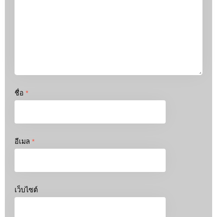
ชื่อ
*
อีเมล
*
เว็บไซต์