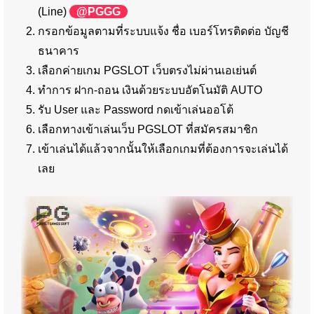
(Line)
@PGGG
กรอกข้อมูลตามที่ระบบแจ้ง ชื่อ เบอร์โทรติดต่อ บัญชี
ธนาคาร
เลือกค่ายเกม PGSLOT เว็บตรงไม่ผ่านเอเย่นต์
ทำการ ฝาก-ถอน เงินด้วยระบบอัตโนมัติ AUTO
รับ User และ Password กดเข้าเล่นออโต้
เลือกทางเข้าเล่นเว็บ PGSLOT ที่สมัครสมาชิก
เข้าเล่นได้แล้วจากนั้นให้เลือกเกมที่ต้องการจะเล่นได้
เลย