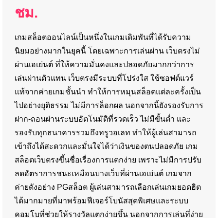
ชม.
เกมสล็อตออนไลน์เป็นหนึ่งในเกมเดิมพันที่ได้รับความ
นิยมอย่างมากในยุคนี้ โดยเฉพาะการเล่นผ่าน เว็บตรงไม่
ผ่านเอเย่นต์ ที่ให้ความมั่นคงและปลอดภัยมากกว่าการ
เล่นผ่านตัวแทน เว็บตรงมีระบบที่โปร่งใส ใช้ซอฟต์แวร์
แท้จากค่ายเกมชั้นนำ ทำให้การหมุนสล็อตแต่ละครั้งเป็น
ไปอย่างยุติธรรม ไม่มีการล็อกผล นอกจากนี้ยังรองรับการ
ฝาก-ถอนผ่านระบบอัตโนมัติที่รวดเร็ว ไม่มีขั้นต่ำ และ
รองรับทุกธนาคารรวมถึงทรูวอเลท ทำให้ผู้เล่นสามารถ
เข้าถึงได้สะดวกและมั่นใจได้ว่าเงินของตนปลอดภัย เกม
สล็อตเว็บตรงขึ้นชื่อเรื่องการแตกง่าย เพราะไม่มีการปรับ
ลดอัตราการชนะเหมือนบางเว็บที่ผ่านเอเย่นต์ เกมจาก
ค่ายดังอย่าง PGสล็อต ผู้เล่นสามารถเลือกเล่นเกมยอดฮิต
ได้มากมายที่มาพร้อมฟีเจอร์โบนัสสุดพิเศษและระบบ
คอมโบที่ช่วยให้รางวัลแตกง่ายขึ้น นอกจากการเล่นที่ง่าย