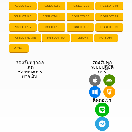
PGSLOT123
PGSLOT168
PGSLOT222
PGSLOT345
PGSLOT365
PGSLOT444
PGSLOT666
PGSLOT678
PGSLOT777
PGSLOT789
PGSLOT888
PGSLOT999
PGSLOT GAME
PGSLOT TO
PGSOFT
PG SOFT
PIGPG
รองรับทรูวอล
รองรับทุก
เลต
ระบบปฏิบัติ
ช่องทางการ
การ
ฝากเงิน
ติดต่อเรา