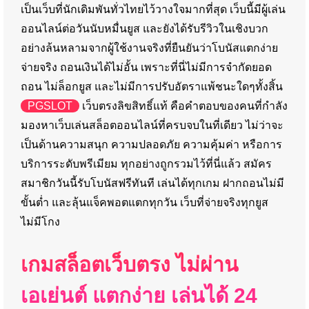
เป็นเว็บที่นักเดิมพันทั่วไทยไว้วางใจมากที่สุด เว็บนี้มีผู้เล่น
ออนไลน์ต่อวันนับหมื่นยูส และยังได้รับรีวิวในเชิงบวก
อย่างล้นหลามจากผู้ใช้งานจริงที่ยืนยันว่าโบนัสแตกง่าย
จ่ายจริง ถอนเงินได้ไม่อั้น เพราะที่นี่ไม่มีการจำกัดยอด
ถอน ไม่ล็อกยูส และไม่มีการปรับอัตราแพ้ชนะใดๆทั้งสิ้น
PGSLOT
เว็บตรงลิขสิทธิ์แท้ คือคำตอบของคนที่กำลัง
มองหาเว็บเล่นสล็อตออนไลน์ที่ครบจบในที่เดียว ไม่ว่าจะ
เป็นด้านความสนุก ความปลอดภัย ความคุ้มค่า หรือการ
บริการระดับพรีเมียม ทุกอย่างถูกรวมไว้ที่นี่แล้ว สมัคร
สมาชิกวันนี้รับโบนัสฟรีทันที เล่นได้ทุกเกม ฝากถอนไม่มี
ขั้นต่ำ และลุ้นแจ็คพอตแตกทุกวัน เว็บที่จ่ายจริงทุกยูส
ไม่มีโกง
เกมสล็อตเว็บตรง ไม่ผ่าน
เอเย่นต์ แตกง่าย เล่นได้ 24