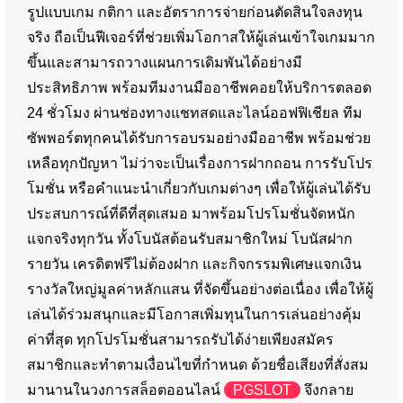
รูปแบบเกม กติกา และอัตราการจ่ายก่อนตัดสินใจลงทุน
จริง ถือเป็นฟีเจอร์ที่ช่วยเพิ่มโอกาสให้ผู้เล่นเข้าใจเกมมาก
ขึ้นและสามารถวางแผนการเดิมพันได้อย่างมี
ประสิทธิภาพ พร้อมทีมงานมืออาชีพคอยให้บริการตลอด
24 ชั่วโมง ผ่านช่องทางแชทสดและไลน์ออฟฟิเชียล ทีม
ซัพพอร์ตทุกคนได้รับการอบรมอย่างมืออาชีพ พร้อมช่วย
เหลือทุกปัญหา ไม่ว่าจะเป็นเรื่องการฝากถอน การรับโปร
โมชั่น หรือคำแนะนำเกี่ยวกับเกมต่างๆ เพื่อให้ผู้เล่นได้รับ
ประสบการณ์ที่ดีที่สุดเสมอ มาพร้อมโปรโมชั่นจัดหนัก
แจกจริงทุกวัน ทั้งโบนัสต้อนรับสมาชิกใหม่ โบนัสฝาก
รายวัน เครดิตฟรีไม่ต้องฝาก และกิจกรรมพิเศษแจกเงิน
รางวัลใหญ่มูลค่าหลักแสน ที่จัดขึ้นอย่างต่อเนื่อง เพื่อให้ผู้
เล่นได้ร่วมสนุกและมีโอกาสเพิ่มทุนในการเล่นอย่างคุ้ม
ค่าที่สุด ทุกโปรโมชั่นสามารถรับได้ง่ายเพียงสมัคร
สมาชิกและทำตามเงื่อนไขที่กำหนด ด้วยชื่อเสียงที่สั่งสม
มานานในวงการสล็อตออนไลน์
PGSLOT
จึงกลาย