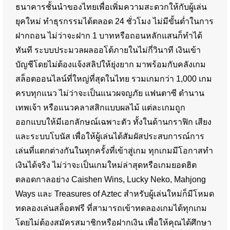
ธนาคารชั้นนำของไทยเพื่อเพิ่มความสะดวกให้กับผู้เล่น
ยุคใหม่ ทำธุรกรรมได้ตลอด 24 ชั่วโมง ไม่มีขั้นต่ำในการ
ฝากถอน ไม่ว่าจะฝาก 1 บาทหรือถอนหลักแสนก็ทำได้
ทันที ระบบประมวลผลออโต้ภายในไม่กี่วินาที เงินเข้า
บัญชีโดยไม่ต้องแจ้งสลิปให้ยุ่งยาก มาพร้อมกับคลังเกม
สล็อตออนไลน์ที่ใหญ่ที่สุดในไทย รวมเกมกว่า 1,000 เกม
ครบทุกแนว ไม่ว่าจะเป็นแนวผจญภัย แฟนตาซี ตำนาน
เทพเจ้า หรือแนวคลาสสิกแบบผลไม้ แต่ละเกมถูก
ออกแบบให้มีเอกลักษณ์เฉพาะตัว ทั้งในด้านกราฟิก เสียง
และระบบโบนัส เพื่อให้ผู้เล่นได้สัมผัสประสบการณ์การ
เล่นที่แตกต่างกันในทุกครั้งที่เข้าสู่เกม ทุกเกมมีโอกาสทำ
เงินได้จริง ไม่ว่าจะเป็นเกมใหม่ล่าสุดหรือเกมยอดฮิต
ตลอดกาลอย่าง Caishen Wins, Lucky Neko, Mahjong
Ways และ Treasures of Aztec สำหรับผู้เล่นใหม่ก็มีโหมด
ทดลองเล่นสล็อตฟรี ที่สามารถเข้าทดลองเกมได้ทุกเกม
โดยไม่ต้องสมัครสมาชิกหรือฝากเงิน เพื่อให้คุณได้ศึกษา