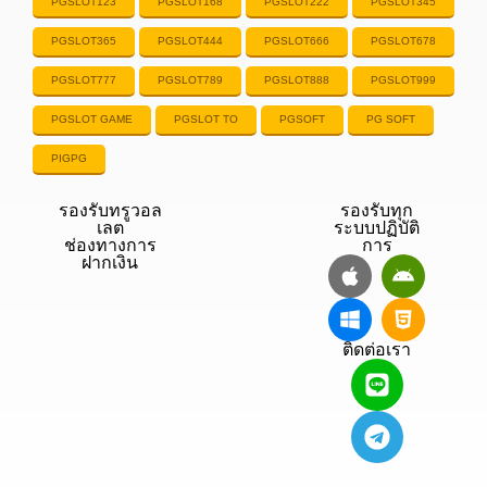
PGSLOT123
PGSLOT168
PGSLOT222
PGSLOT345
PGSLOT365
PGSLOT444
PGSLOT666
PGSLOT678
PGSLOT777
PGSLOT789
PGSLOT888
PGSLOT999
PGSLOT GAME
PGSLOT TO
PGSOFT
PG SOFT
PIGPG
รองรับทรูวอล
รองรับทุก
เลต
ระบบปฏิบัติ
ช่องทางการ
การ
ฝากเงิน
ติดต่อเรา