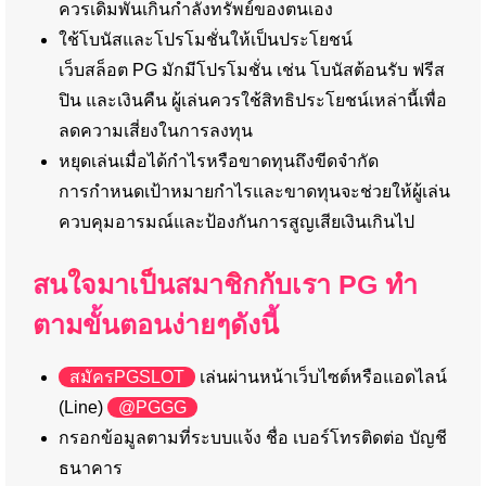
ควรเดิมพันเกินกำลังทรัพย์ของตนเอง
ใช้โบนัสและโปรโมชั่นให้เป็นประโยชน์
เว็บสล็อต PG มักมีโปรโมชั่น เช่น โบนัสต้อนรับ ฟรีส
ปิน และเงินคืน ผู้เล่นควรใช้สิทธิประโยชน์เหล่านี้เพื่อ
ลดความเสี่ยงในการลงทุน
หยุดเล่นเมื่อได้กำไรหรือขาดทุนถึงขีดจำกัด
การกำหนดเป้าหมายกำไรและขาดทุนจะช่วยให้ผู้เล่น
ควบคุมอารมณ์และป้องกันการสูญเสียเงินเกินไป
สนใจมาเป็นสมาชิกกับเรา PG ทำ
ตามขั้นตอนง่ายๆดังนี้
สมัครPGSLOT
เล่นผ่านหน้าเว็บไซต์หรือแอดไลน์
(Line)
@PGGG
กรอกข้อมูลตามที่ระบบแจ้ง ชื่อ เบอร์โทรติดต่อ บัญชี
ธนาคาร