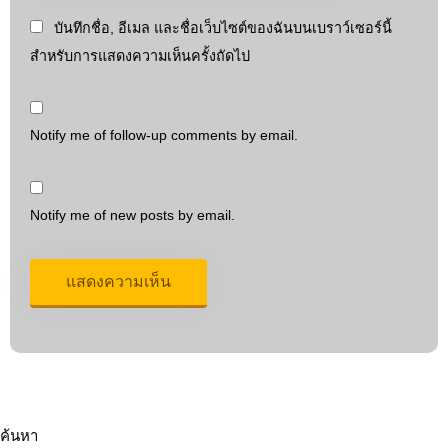
บันทึกชื่อ, อีเมล และชื่อเว็บไซต์ของฉันบนเบราว์เซอร์นี้
สำหรับการแสดงความเห็นครั้งถัดไป
Notify me of follow-up comments by email.
Notify me of new posts by email.
ค้นหา