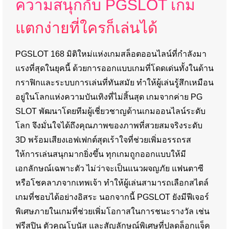
ความสนุกกับ PGSLOT เกม
แตกง่ายที่ใครก็เล่นได้
PGSLOT 168 มิติใหม่แห่งเกมสล็อตออนไลน์ที่กำลังมา
แรงที่สุดในยุคนี้ ด้วยการออกแบบเกมที่โดดเด่นทั้งในด้าน
กราฟิกและระบบการเล่นที่ทันสมัย ทำให้ผู้เล่นรู้สึกเหมือน
อยู่ในโลกแห่งความบันเทิงที่ไม่สิ้นสุด เกมจากค่าย PG
SLOT พัฒนาโดยทีมผู้เชี่ยวชาญด้านเกมออนไลน์ระดับ
โลก จึงมั่นใจได้ถึงคุณภาพของภาพที่สวยสมจริงระดับ
3D พร้อมเสียงเอฟเฟกต์สุดเร้าใจที่ช่วยเพิ่มอรรถรส
ให้การเล่นสนุกมากยิ่งขึ้น ทุกเกมถูกออกแบบให้มี
เอกลักษณ์เฉพาะตัว ไม่ว่าจะเป็นแนวผจญภัย แฟนตาซี
หรือโชคลาภจากเทพเจ้า ทำให้ผู้เล่นสามารถเลือกสไตล์
เกมที่ชอบได้อย่างอิสระ นอกจากนี้ PGSLOT ยังมีฟีเจอร์
พิเศษภายในเกมที่ช่วยเพิ่มโอกาสในการชนะรางวัล เช่น
ฟรีสปิน ตัวคูณโบนัส และสัญลักษณ์พิเศษที่ปลดล็อกแจ็ค