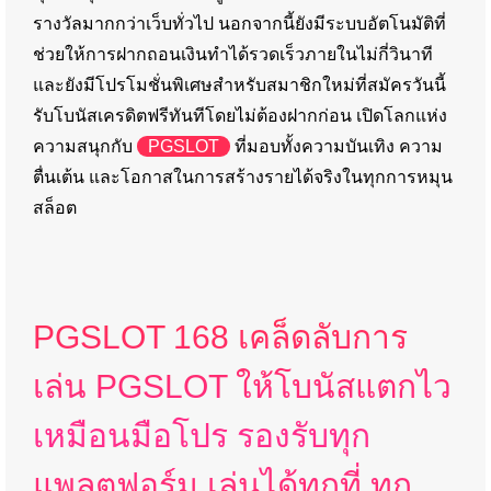
รางวัลมากกว่าเว็บทั่วไป นอกจากนี้ยังมีระบบอัตโนมัติที่
ช่วยให้การฝากถอนเงินทำได้รวดเร็วภายในไม่กี่วินาที
และยังมีโปรโมชั่นพิเศษสำหรับสมาชิกใหม่ที่สมัครวันนี้
รับโบนัสเครดิตฟรีทันทีโดยไม่ต้องฝากก่อน เปิดโลกแห่ง
ความสนุกกับ
PGSLOT
ที่มอบทั้งความบันเทิง ความ
ตื่นเต้น และโอกาสในการสร้างรายได้จริงในทุกการหมุน
สล็อต
PGSLOT 168 เคล็ดลับการ
เล่น PGSLOT ให้โบนัสแตกไว
เหมือนมือโปร รองรับทุก
แพลตฟอร์ม เล่นได้ทุกที่ ทุก