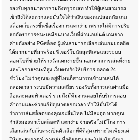
รองรับทุกธนาคารรวมถึงทรูวอเลท ทำให้ผู้เล่นสามารถ
เข้าถึงได้สะดวกและมั่นใจได้ว่าเงินของตนปลอดภัย เกม
สล็อตเว็บตรงขึ้นชื่อเรื่องการแตกง่าย เพราะไม่มีการปรับ
ลดอัตราการชนะเหมือนบางเว็บที่ผ่านเอเย่นต์ เกมจาก
ค่ายดังอย่าง PGสล็อต ผู้เล่นสามารถเลือกเล่นเกมยอดฮิต
ได้มากมายที่มาพร้อมฟีเจอร์โบนัสสุดพิเศษและระบบ
คอมโบที่ช่วยให้รางวัลแตกง่ายขึ้น นอกจากการเล่นที่ง่าย
และโอกาสชนะที่สูง เว็บตรงยังให้บริการ ตลอด 24
ชั่วโมง ไม่ว่าคุณจะอยู่ที่ไหนก็สามารถเข้ามาเล่นได้
ตลอดเวลา ระบบมีความเสถียร รองรับทั้งการเล่นผ่านมือ
ถือและคอมพิวเตอร์ รวมถึงมีทีมงานคอยให้บริการตอบ
คำถามและช่วยแก้ปัญหาตลอดเวลา ทำให้มั่นใจได้
ว่าการเล่นสล็อตของคุณจะลื่นไหล ไม่มีสะดุด หากคุณ
กำลังมองหาเว็บสล็อตที่ แตกง่าย จ่ายจริง ไม่มีโกง การ
เลือกเล่นกับเว็บตรงเป็นตัวเลือกที่ดีที่สุด เพราะไม่เพียงแต่
ให้ประสบการณ์ การเล่นที่ยุติธรรม และโปร่งใส ยังมา