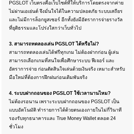
PGSLOT เว็บตรงคือเว็บไซต์ที่ให้บริการโดยตรงจากค่าย
ไม่ผ่านเอเย่นต์ จึงมั่นใจได้ในความปลอดภัย ระบบเสถียร
และไม่มีการล็อกยูสเซอร์ อีกทั้งยังมีอัตราการจ่ายรางวัล
ที่ยุติธรรมและโปร่งใสกว่าเว็บทั่วไป
3. สามารถทดลองเล่น PGSLOT ได้หรือไม่?
สามารถทดลองเล่นได้ฟรีทุกเกม ไม่ต้องฝากก่อน ผู้เล่น
สามารถเลือกเกมที่สนใจเพื่อศึกษาระบบ ฟีเจอร์ และ
อัตราการจ่าย ก่อนตัดสินใจเล่นด้วยเงินจริง เหมาะสำหรับ
มือใหม่ที่ต้องการฝึกฝนก่อนเดิมพันจริง
4. ระบบฝากถอนของ PGSLOT ใช้เวลานานไหม?
ไม่ต้องรอนาน เพราะระบบฝากถอนของ PGSLOT เป็น
แบบอัตโนมัติ ทำรายการได้ด้วยตนเองภายในไม่กี่วินาที
รองรับทุกธนาคารและ True Money Wallet ตลอด 24
ชั่วโมง