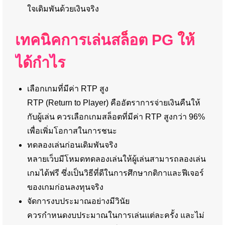
ใจเดิมพันด้วยเงินจริง
เทคนิคการเล่นสล็อต PG ให้
ได้กำไร
เลือกเกมที่มีค่า RTP สูง
RTP (Return to Player) คืออัตราการจ่ายเงินคืนให้
กับผู้เล่น ควรเลือกเกมสล็อตที่มีค่า RTP สูงกว่า 96%
เพื่อเพิ่มโอกาสในการชนะ
ทดลองเล่นก่อนเดิมพันจริง
หลายเว็บมีโหมดทดลองเล่นให้ผู้เล่นสามารถลองเล่น
เกมได้ฟรี ซึ่งเป็นวิธีที่ดีในการศึกษากติกาและฟีเจอร์
ของเกมก่อนลงทุนจริง
จัดการงบประมาณอย่างมีวินัย
ควรกำหนดงบประมาณในการเล่นแต่ละครั้ง และไม่