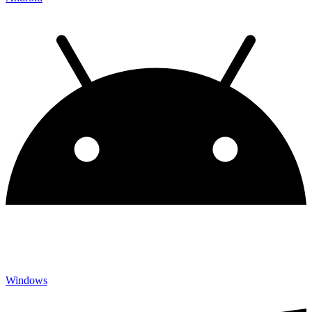
Windows