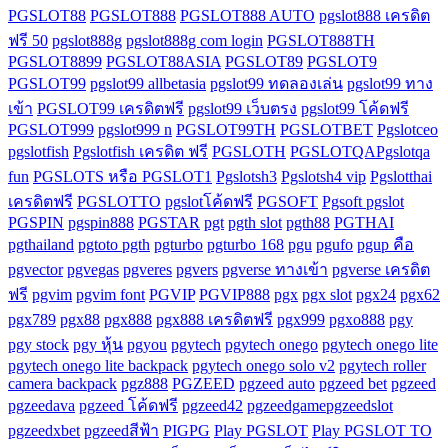
PGSLOT88
PGSLOT888
PGSLOT888 AUTO
pgslot888 เครดิต
ฟรี 50
pgslot888g
pgslot888g com login
PGSLOT888TH
PGSLOT8899
PGSLOT88ASIA
PGSLOT89
PGSLOT9
PGSLOT99
pgslot99 allbetasia
pgslot99 ทดลองเล่น
pgslot99 ทาง
เข้า
PGSLOT99 เครดิตฟรี
pgslot99 เว็บตรง
pgslot99 โค้ดฟรี
PGSLOT999
pgslot999 n
PGSLOT99TH
PGSLOTBET
Pgslotceo
pgslotfish
Pgslotfish เครดิต ฟรี
PGSLOTH
PGSLOTQAPgslotqa
fun
PGSLOTS หรือ PGSLOT1
Pgslotsh3
Pgslotsh4 vip
Pgslotthai
เครดิตฟรี
PGSLOTTO
pgslotโค้ดฟรี
PGSOFT
Pgsoft pgslot
PGSPIN
pgspin888
PGSTAR
pgt
pgth slot
pgth88
PGTHAI
pgthailand
pgtoto pgth
pgturbo
pgturbo 168
pgu
pgufo
pgup คือ
pgvector
pgvegas
pgveres
pgvers
pgverse ทางเข้า
pgverse เครดิต
ฟรี
pgvim
pgvim font
PGVIP
PGVIP888
pgx
pgx slot
pgx24
pgx62
pgx789
pgx88
pgx888
pgx888 เครดิตฟรี
pgx999
pgxo888
pgy
pgy stock
pgy หุ้น
pgyou
pgytech
pgytech onego
pgytech onego lite
pgytech onego lite backpack
pgytech onego solo v2
pgytech roller
camera backpack
pgz888
PGZEED
pgzeed auto
pgzeed bet
pgzeed
pgzeedava
pgzeed โค้ดฟรี
pgzeed42
pgzeedgamepgzeedslot
pgzeedxbet
pgzeedสีฟ้า
PIGPG
Play PGSLOT
Play PGSLOT TO