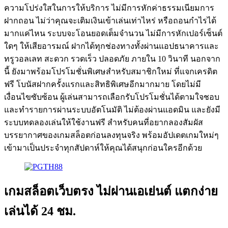
ความโปร่งใสในการให้บริการ ไม่มีการหักค่าธรรมเนียมการ
ฝากถอน ไม่ว่าคุณจะเติมเงินเข้าเล่นเท่าไหร่ หรือถอนกำไรได้
มากแค่ไหน ระบบจะโอนยอดเต็มจำนวน ไม่มีการหักเปอร์เซ็นต์
ใดๆ ให้เสียอารมณ์ ฝากได้ทุกช่องทางทั้งผ่านแอปธนาคารและ
ทรูวอลเลท สะดวก รวดเร็ว ปลอดภัย ภายใน 10 วินาที นอกจาก
นี้ ยังมาพร้อมโปรโมชั่นพิเศษสำหรับสมาชิกใหม่ ที่แจกเครดิต
ฟรี โบนัสฝากครั้งแรกและสิทธิพิเศษอีกมากมาย โดยไม่มี
เงื่อนไขซับซ้อน ผู้เล่นสามารถเลือกรับโปรโมชั่นได้ตามใจชอบ
และทำรายการผ่านระบบอัตโนมัติ ไม่ต้องผ่านแอดมิน และยังมี
ระบบทดลองเล่นให้ใช้งานฟรี สำหรับคนที่อยากลองสัมผัส
บรรยากาศของเกมสล็อตก่อนลงทุนจริง พร้อมอัปเดตเกมใหม่ๆ
เข้ามาเป็นประจำทุกสัปดาห์ให้คุณได้สนุกก่อนใครอีกด้วย
เกมสล็อตเว็บตรง ไม่ผ่านเอเย่นต์ แตกง่าย
เล่นได้ 24 ชม.