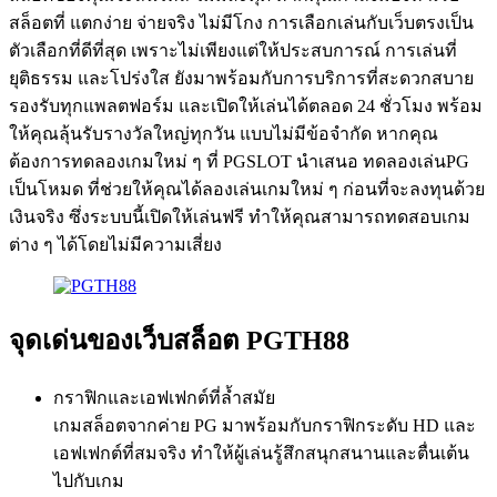
สล็อตที่ แตกง่าย จ่ายจริง ไม่มีโกง การเลือกเล่นกับเว็บตรงเป็น
ตัวเลือกที่ดีที่สุด เพราะไม่เพียงแต่ให้ประสบการณ์ การเล่นที่
ยุติธรรม และโปร่งใส ยังมาพร้อมกับการบริการที่สะดวกสบาย
รองรับทุกแพลตฟอร์ม และเปิดให้เล่นได้ตลอด 24 ชั่วโมง พร้อม
ให้คุณลุ้นรับรางวัลใหญ่ทุกวัน แบบไม่มีข้อจำกัด หากคุณ
ต้องการทดลองเกมใหม่ ๆ ที่ PGSLOT นำเสนอ ทดลองเล่นPG
เป็นโหมด ที่ช่วยให้คุณได้ลองเล่นเกมใหม่ ๆ ก่อนที่จะลงทุนด้วย
เงินจริง ซึ่งระบบนี้เปิดให้เล่นฟรี ทำให้คุณสามารถทดสอบเกม
ต่าง ๆ ได้โดยไม่มีความเสี่ยง
จุดเด่นของเว็บสล็อต PGTH88
กราฟิกและเอฟเฟกต์ที่ล้ำสมัย
เกมสล็อตจากค่าย PG มาพร้อมกับกราฟิกระดับ HD และ
เอฟเฟกต์ที่สมจริง ทำให้ผู้เล่นรู้สึกสนุกสนานและตื่นเต้น
ไปกับเกม