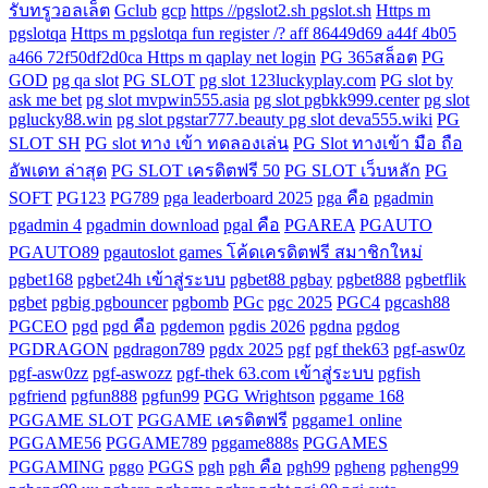
รับทรูวอลเล็ต
Gclub
gcp
https //pgslot2.sh pgslot.sh
Https m
pgslotqa
Https m pgslotqa fun register /? aff 86449d69 a44f 4b05
a466 72f50df2d0ca Https m qaplay net login
PG 365สล็อต
PG
GOD
pg qa slot
PG SLOT
pg slot 123luckyplay.com
PG slot by
ask me bet
pg slot mvpwin555.asia
pg slot pgbkk999.center
pg slot
pglucky88.win
pg slot pgstar777.beauty pg slot deva555.wiki
PG
SLOT SH
PG slot ทาง เข้า ทดลองเล่น
PG Slot ทางเข้า มือ ถือ
อัพเดท ล่าสุด
PG SLOT เครดิตฟรี 50
PG SLOT เว็บหลัก
PG
SOFT
PG123
PG789
pga leaderboard 2025
pga คือ
pgadmin
pgadmin 4
pgadmin download
pgal คือ
PGAREA
PGAUTO
PGAUTO89
pgautoslot games โค้ดเครดิตฟรี สมาชิกใหม่
pgbet168
pgbet24h เข้าสู่ระบบ
pgbet88 pgbay
pgbet888
pgbetflik
pgbet
pgbig pgbouncer
pgbomb
PGc
pgc 2025
PGC4
pgcash88
PGCEO
pgd
pgd คือ
pgdemon
pgdis 2026
pgdna
pgdog
PGDRAGON
pgdragon789
pgdx 2025
pgf
pgf thek63
pgf-asw0z
pgf-asw0zz
pgf-aswozz
pgf-thek 63.com เข้าสู่ระบบ
pgfish
pgfriend
pgfun888
pgfun99
PGG Wrightson
pggame 168
PGGAME SLOT
PGGAME เครดิตฟรี
pggame1 online
PGGAME56
PGGAME789
pggame888s
PGGAMES
PGGAMING
pggo
PGGS
pgh
pgh คือ
pgh99
pgheng
pgheng99