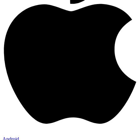
Android